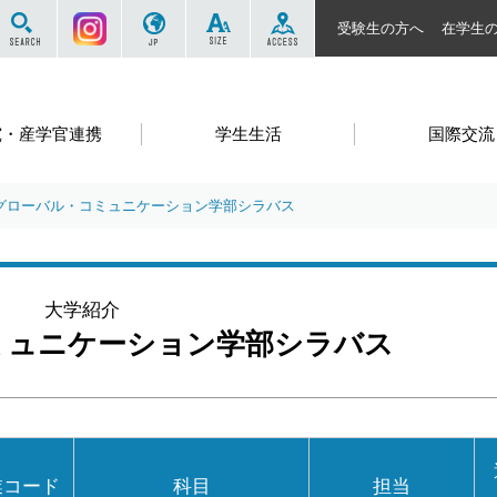
サイト内を検索する
Instagram
JP
SIZE
ACCESS
受験生の方へ
在学生
究・産学官連携
学生生活
国際交流
グローバル・コミュニケーション学部シラバス
大学紹介
ミュニケーション学部シラバス
業コード
科目
担当