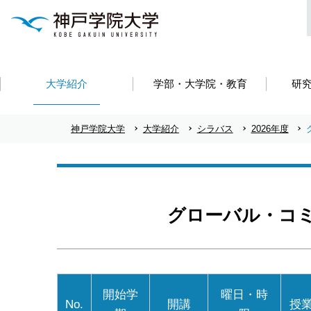
大学紹介
学部・大学院・教育
研
神戸学院大学
大学紹介
シラバス
2026年度
グローバル・コ
開始学
曜日・時
No.
開講
授