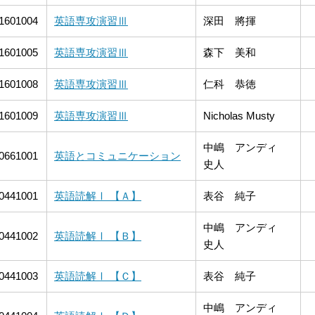
1601004
英語専攻演習Ⅲ
深田 將揮
1601005
英語専攻演習Ⅲ
森下 美和
1601008
英語専攻演習Ⅲ
仁科 恭徳
1601009
英語専攻演習Ⅲ
Nicholas Musty
中嶋 アンディ
0661001
英語とコミュニケーション
史人
0441001
英語読解Ⅰ 【Ａ】
表谷 純子
中嶋 アンディ
0441002
英語読解Ⅰ 【Ｂ】
史人
0441003
英語読解Ⅰ 【Ｃ】
表谷 純子
中嶋 アンディ