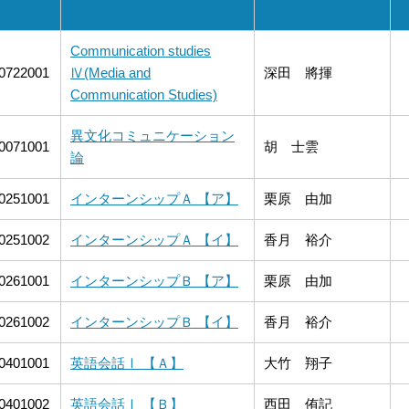
Communication studies
0722001
Ⅳ(Media and
深田 將揮
Communication Studies)
異文化コミュニケーション
0071001
胡 士雲
論
0251001
インターンシップＡ 【ア】
栗原 由加
0251002
インターンシップＡ 【イ】
香月 裕介
0261001
インターンシップＢ 【ア】
栗原 由加
0261002
インターンシップＢ 【イ】
香月 裕介
0401001
英語会話Ⅰ 【Ａ】
大竹 翔子
0401002
英語会話Ⅰ 【Ｂ】
西田 侑記