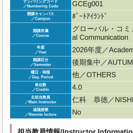
ナンバリングコード
GCEg001
／Numbering Code
開講キャンパス
ﾎﾟｰﾄｱｲﾗﾝﾄﾞ
／Campus
グローバル・コミュ
開講所属
／Course
al Communication
年度
2026年度／Acade
／Year
開講区分
後期集中／AUTUMN 
／Semester
曜日・時限
他／OTHERS
／Day, Period
単位数
4.0
／Credits
主担当教員
仁科 恭徳／NISHIN
／Main Instructor
遠隔授業
No
／Remote lecture
担当教員情報/Instructor Informatio