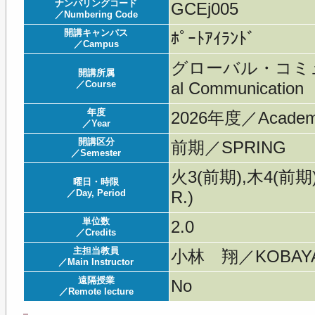
ナンバリングコード
GCEj005
／Numbering Code
開講キャンパス
ﾎﾟｰﾄｱｲﾗﾝﾄﾞ
／Campus
グローバル・コミュ
開講所属
／Course
al Communication
年度
2026年度／Acade
／Year
開講区分
前期／SPRING
／Semester
火3(前期),木4(前期)
曜日・時限
／Day, Period
R.)
単位数
2.0
／Credits
主担当教員
小林 翔／KOBAYA
／Main Instructor
遠隔授業
No
／Remote lecture