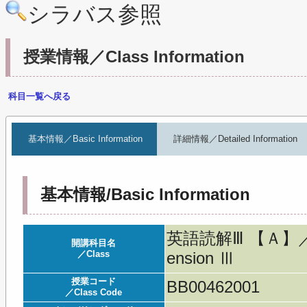
シラバス参照
授業情報／Class Information
科目一覧へ戻る
基本情報／Basic Information
詳細情報／Detailed Information
基本情報/Basic Information
英語読解Ⅲ 【Ａ】／Eng
開講科目名
／Class
ension Ⅲ
授業コード
BB00462001
／Class Code