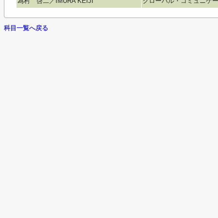
為村 啓二／IMURA KEIJI
グローバル・コミュニケーション学
科目一覧へ戻る