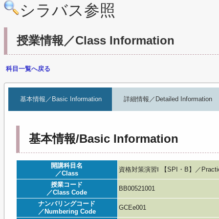
シラバス参照
授業情報／Class Information
科目一覧へ戻る
基本情報／Basic Information
詳細情報／Detailed Information
基本情報/Basic Information
開講科目名
資格対策演習Ⅰ 【SPI・B】／Practicum fo
／Class
授業コード
BB00521001
／Class Code
ナンバリングコード
GCEe001
／Numbering Code