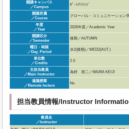
開講キャンパス
ﾎﾟｰﾄｱｲﾗﾝﾄﾞ
／Campus
開講所属
グローバル・コミュニケーション学部／Glo
／Course
年度
2026年度／Academic Year
／Year
開講区分
後期／AUTUMN
／Semester
曜日・時限
水2(後期)／WED2(AUT.)
／Day, Period
単位数
2.0
／Credits
主担当教員
為村 啓二／IMURA KEIJI
／Main Instructor
遠隔授業
No
／Remote lecture
担当教員情報/Instructor Informatio
教員名
／Instructor