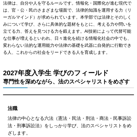
法律は、自分や人を守るルールです。情報化・国際化が進む現代で
は、官・公・民のさまざまな場面で、法律的知識を運用する力（リ
ーガルマインド）が求められています。本学部では法律とそのしく
みについて学び、さらに具体的な題材をもとに、考える力や問いを
立てる力、答えを見つける力を鍛えます。AI技術によって代替可能
な仕事が増えるといわれ、日々進化を続ける情報化社会の中でも、
変わらない法的な運用能力や法律の基礎を武器に自発的に行動でき
る人、これからの社会をリードできる人を育成します。
2027年度入学生 学びのフィールド
専門性を深めながら、法のスペシャリストをめざす
法職
法律の中心となる六法（憲法・民法・刑法・商法・民事訴訟
法・刑事訴訟法）をしっかり学び、法のスペシャリストをめ
ざします。