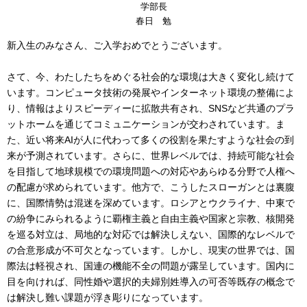
学部長
春日 勉
新入生のみなさん、ご入学おめでとうございます。
さて、今、わたしたちをめぐる社会的な環境は大きく変化し続けて
います。コンピュータ技術の発展やインターネット環境の整備によ
り、情報はよりスピーディーに拡散共有され、SNSなど共通のプラ
ットホームを通じてコミュニケーションが交わされています。ま
た、近い将来AIが人に代わって多くの役割を果たすような社会の到
来が予測されています。さらに、世界レベルでは、持続可能な社会
を目指して地球規模での環境問題への対応やあらゆる分野で人権へ
の配慮が求められています。他方で、こうしたスローガンとは裏腹
に、国際情勢は混迷を深めています。ロシアとウクライナ、中東で
の紛争にみられるように覇権主義と自由主義や国家と宗教、核開発
を巡る対立は、局地的な対応では解決しえない、国際的なレベルで
の合意形成が不可欠となっています。しかし、現実の世界では、国
際法は軽視され、国連の機能不全の問題が露呈しています。国内に
目を向ければ、同性婚や選択的夫婦別姓導入の可否等既存の概念で
は解決し難い課題が浮き彫りになっています。