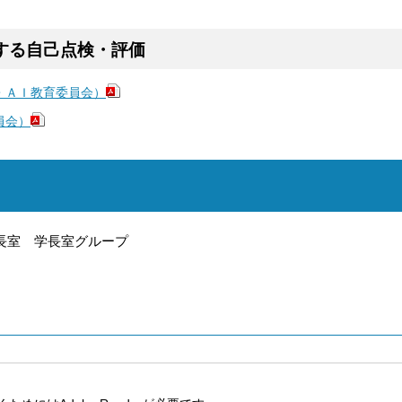
する自己点検・評価
・ＡＩ教育委員会）
員会）
長室 学長室グループ