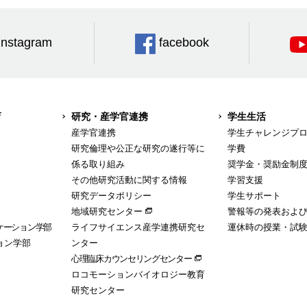
Instagram
facebook
育
研究・産学官連携
学生生活
産学官連携
学生チャレンジプ
研究倫理や公正な研究の遂行等に
学費
係る取り組み
奨学金・奨励金制
その他研究活動に関する情報
学習支援
研究データポリシー
学生サポート
地域研究センター
警報等の発表およ
ケーション学部
ライフサイエンス産学連携研究セ
運休時の授業・試
ョン学部
ンター
心理臨床カウンセリングセンター
ロコモーションバイオロジー教育
研究センター