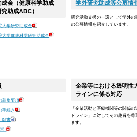
助成金（健康科学助成
学外研究助成等公募情
研究助成ABC）
研究活動支援の一環として学外の
の公募情報を紹介しています。
院大学研究助成金
院大学健康科学研究助成金
員
企業等における透明性
ラインに係る対応
の募集要項
「企業活動と医療機関等の関係の
の手続き
ドライン」に対してその趣旨を尊
 願書
ます。
規則