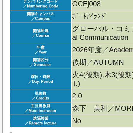
ナンバリングコード
GCEj008
／Numbering Code
開講キャンパス
ﾎﾟｰﾄｱｲﾗﾝﾄﾞ
／Campus
グローバル・コミュ
開講所属
／Course
al Communication
年度
2026年度／Acade
／Year
開講区分
後期／AUTUMN
／Semester
火4(後期),木3(後期)
曜日・時限
／Day, Period
T.)
単位数
2.0
／Credits
主担当教員
森下 美和／MORIS
／Main Instructor
遠隔授業
No
／Remote lecture