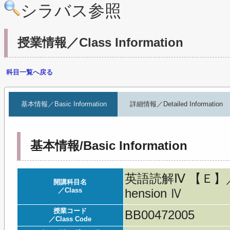
シラバス参照
授業情報／Class Information
科目一覧へ戻る
基本情報／Basic Information
詳細情報／Detailed Information
基本情報/Basic Information
英語読解Ⅳ 【Ｅ】／Eng
開講科目名
／Class
hension Ⅳ
授業コード
BB00472005
／Class Code