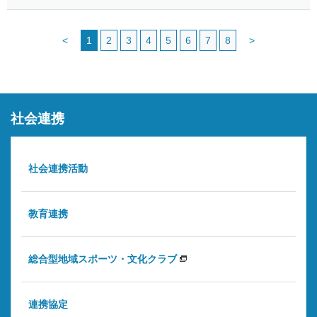
<
1
2
3
4
5
6
7
8
>
社会連携
社会連携活動
教育連携
総合型地域スポーツ・文化クラブ
連携協定