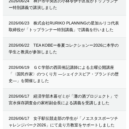
2026/06/24
神戸市中央区の小林令伊子区長がトップランナ
ー特別講義で講演しました
2026/06/23
株式会社RURIKO PLANNINGの星加ルリコ代表
取締役が「トップランナー特別講義」で講義を行いました
2026/06/22
TEA KOBEー春夏コレクションー2026に本学の
学生と教員が参加しました
2026/06/19
ＧＣ学部の西田侑記講師による土曜公開講座
「〈国民作家〉のつくり方 —シェイクスピア・ブランドの歴
史—」を開催しました
2026/06/17
経済学部木暮ゼミが「灘の酒プロジェクト」で
宮水保存調査会の家村副会長による講義を受講しました
2026/06/17
女子駅伝競走部の学生が「ノエスタスポーツチ
ャレンジパーク2026」にて走り方教室をサポートしました