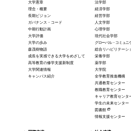
大学憲章
法学部
理念・概要
経済学部
長期ビジョン
経営学部
ガバナンス・コード
人文学部
中期行動計画
心理学部
大学評価
現代社会学部
大学の歩み
グローバル・コミュニ
森茂樹物語
総合リハビリテーシ
成長を実感できる大学をめざして
栄養学部
高等教育の修学支援新制度
薬学部
大学関連情報
大学院
キャンパス紹介
全学教育推進機構
共通教育センター
教職教育センター
キャリア教育センタ
学生の未来センター
図書館
情報支援センター