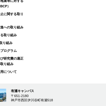
大地震等に対する
BCP）
防止に関する取り
推進への取り組み
する取り組み
る取り組み
択プログラム
よび研究費の適正
の取り組み
使用について
有瀬キャンパス
〒651-2180
神戸市西区伊川谷町有瀬518