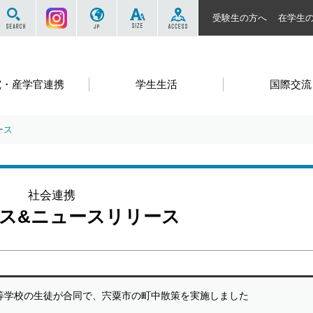
サイト内を検索する
Instagram
JP
SIZE
ACCESS
受験生の方へ
在学生
究・産学官連携
学生生活
国際交流
ース
社会連携
ス&ニュースリリース
等学校の生徒が合同で、宍粟市の町中散策を実施しました