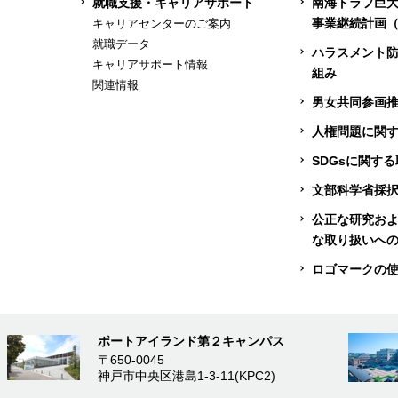
就職支援・キャリアサポート
南海トラフ巨
事業継続計画（
キャリアセンターのご案内
就職データ
ハラスメント
キャリアサポート情報
組み
関連情報
男女共同参画
人権問題に関
SDGsに関す
文部科学省採
公正な研究お
な取り扱いへ
ロゴマークの
ポートアイランド第２キャンパス
〒650-0045
神戸市中央区港島1-3-11(KPC2)