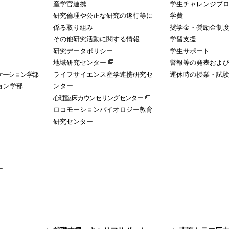
産学官連携
学生チャレンジプ
研究倫理や公正な研究の遂行等に
学費
係る取り組み
奨学金・奨励金制
その他研究活動に関する情報
学習支援
研究データポリシー
学生サポート
地域研究センター
警報等の発表およ
ケーション学部
ライフサイエンス産学連携研究セ
運休時の授業・試
ョン学部
ンター
心理臨床カウンセリングセンター
ロコモーションバイオロジー教育
研究センター
ー