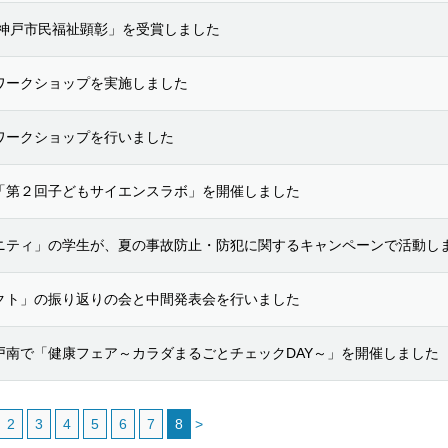
度神戸市民福祉顕彰」を受賞しました
ワークショップを実施しました
ワークショップを行いました
「第２回子どもサイエンスラボ」を開催しました
ニティ」の学生が、夏の事故防止・防犯に関するキャンペーンで活動し
クト」の振り返りの会と中間発表会を行いました
戸南で「健康フェア～カラダまるごとチェックDAY～」を開催しました
2
3
4
5
6
7
8
>