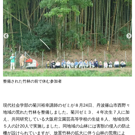
整備された竹林の前で休む参加者
現代社会学部の菊川裕幸講師のゼミが８月24日、丹波篠山市西野々
地域の荒れた竹林を整備しました。菊川ゼミ３、４年次生７人に加
え、共同研究している大阪府立園芸高等学校の生徒８人、地域住民
５人の計20人で実施しました。同地域の山林には害獣の侵入の防止
柵が設けられていますが、放置竹林の拡大に伴う山林の荒廃によ