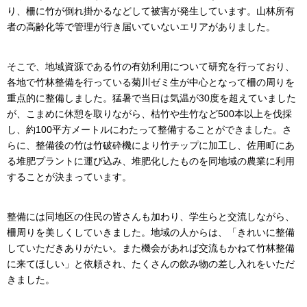
り、柵に竹が倒れ掛かるなどして被害が発生しています。山林所有
者の高齢化等で管理が行き届いていないエリアがありました。
そこで、地域資源である竹の有効利用について研究を行っており、
各地で竹林整備を行っている菊川ゼミ生が中心となって柵の周りを
重点的に整備しました。猛暑で当日は気温が30度を超えていました
が、こまめに休憩を取りながら、枯竹や生竹など500本以上を伐採
し、約100平方メートルにわたって整備することができました。さ
らに、整備後の竹は竹破砕機により竹チップに加工し、佐用町にあ
る堆肥プラントに運び込み、堆肥化したものを同地域の農業に利用
することが決まっています。
整備には同地区の住民の皆さんも加わり、学生らと交流しながら、
柵周りを美しくしていきました。地域の人からは、「きれいに整備
していただきありがたい。また機会があれば交流もかねて竹林整備
に来てほしい」と依頼され、たくさんの飲み物の差し入れをいただ
きました。