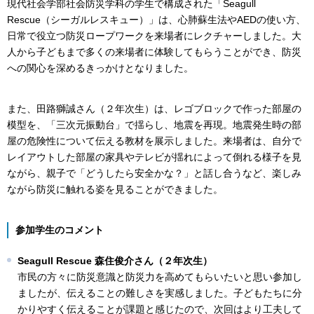
現代社会学部社会防災学科の学生で構成された「Seagull
Rescue（シーガルレスキュー）」は、心肺蘇生法やAEDの使い方、
日常で役立つ防災ロープワークを来場者にレクチャーしました。大
人から子どもまで多くの来場者に体験してもらうことができ、防災
への関心を深めるきっかけとなりました。
また、田路獅誠さん（２年次生）は、レゴブロックで作った部屋の
模型を、「三次元振動台」で揺らし、地震を再現。地震発生時の部
屋の危険性について伝える教材を展示しました。来場者は、自分で
レイアウトした部屋の家具やテレビが揺れによって倒れる様子を見
ながら、親子で「どうしたら安全かな？」と話し合うなど、楽しみ
ながら防災に触れる姿を見ることができました。
参加学生のコメント
Seagull Rescue 森住俊介さん（２年次生）
市民の方々に防災意識と防災力を高めてもらいたいと思い参加し
ましたが、伝えることの難しさを実感しました。子どもたちに分
かりやすく伝えることが課題と感じたので、次回はより工夫して