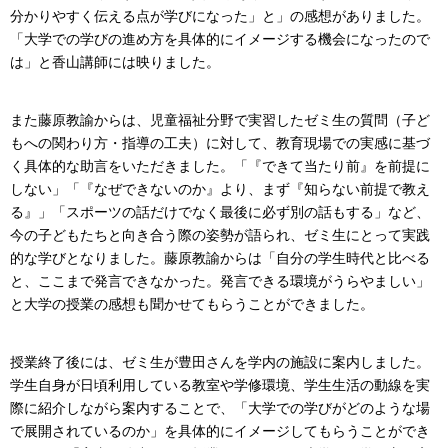
分かりやすく伝える点が学びになった」と」の感想がありました。
「大学での学びの進め方を具体的にイメージする機会になったので
は」と香山講師には映りました。
また藤原教諭からは、児童福祉分野で実習したゼミ生の質問（子ど
もへの関わり方・指導の工夫）に対して、教育現場での実感に基づ
く具体的な助言をいただきました。「『できて当たり前』を前提に
しない」「『なぜできないのか』より、まず『知らない前提で教え
る』」「スポーツの話だけでなく最後に必ず別の話もする」など、
今の子どもたちと向き合う際の姿勢が語られ、ゼミ生にとって実践
的な学びとなりました。藤原教諭からは「自分の学生時代と比べる
と、ここまで発言できなかった。発言できる環境がうらやましい」
と大学の授業の感想も聞かせてもらうことができました。
授業終了後には、ゼミ生が豊田さんを学内の施設に案内しました。
学生自身が日頃利用している教室や学修環境、学生生活の動線を実
際に紹介しながら案内することで、「大学での学びがどのような場
で展開されているのか」を具体的にイメージしてもらうことができ