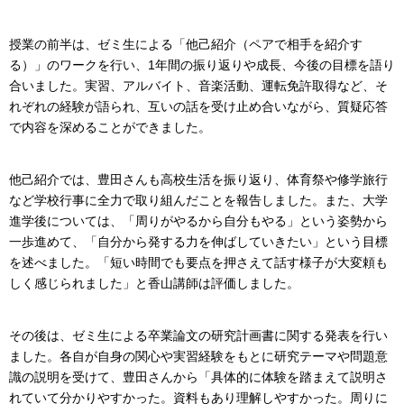
授業の前半は、ゼミ生による「他己紹介（ペアで相手を紹介す
る）」のワークを行い、1年間の振り返りや成長、今後の目標を語り
合いました。実習、アルバイト、音楽活動、運転免許取得など、そ
れぞれの経験が語られ、互いの話を受け止め合いながら、質疑応答
で内容を深めることができました。
他己紹介では、豊田さんも高校生活を振り返り、体育祭や修学旅行
など学校行事に全力で取り組んだことを報告しました。また、大学
進学後については、「周りがやるから自分もやる」という姿勢から
一歩進めて、「自分から発する力を伸ばしていきたい」という目標
を述べました。「短い時間でも要点を押さえて話す様子が大変頼も
しく感じられました」と香山講師は評価しました。
その後は、ゼミ生による卒業論文の研究計画書に関する発表を行い
ました。各自が自身の関心や実習経験をもとに研究テーマや問題意
識の説明を受けて、豊田さんから「具体的に体験を踏まえて説明さ
れていて分かりやすかった。資料もあり理解しやすかった。周りに