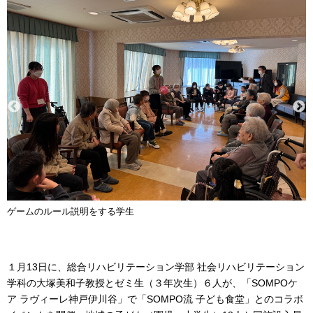
ゲームのルール説明をする学生
１月13日に、総合リハビリテーション学部 社会リハビリテーション
学科の大塚美和子教授とゼミ生（３年次生）６人が、「SOMPOケ
ア ラヴィーレ神戸伊川谷」で「SOMPO流 子ども食堂」とのコラボ