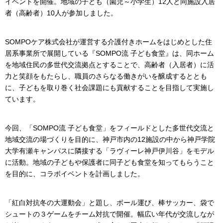
イベントを開催。地域の子ども（園児～小学生）12人と同施設入居
者（高齢者）10人が参加しました。
SOMPOケア株式会社が運営する介護付きホームをはじめとした住
居系事業所で展開している『SOMPO流 子ども食堂』は、同ホーム
を地域住民の多世代交流拠点とすることで、高齢者（入居者）に活
力と笑顔をもたらし、職員のさらなる働きがいを醸成するととも
に、子どもを取り巻く社会課題にも貢献することを目指して実施し
ています。
今回、「SOMPO流 子ども食堂」をフィールドとした多世代交流と
地域交流の場づくりを目的に、神戸市内の12施設の中から神戸学院
大学有瀬キャンパスに隣接する「ラヴィーレ神戸伊川谷」をモデル
に活動。地域の子どもや保護者に同子ども食堂を知ってもらうこと
を目的に、コラボイベントを計画しました。
「紅白対抗冬の大運動会」と題し、ボール運び、棒サッカー、袋で
シュートの３ゲームをチーム対抗で開催。幅広い年代が交流しなが