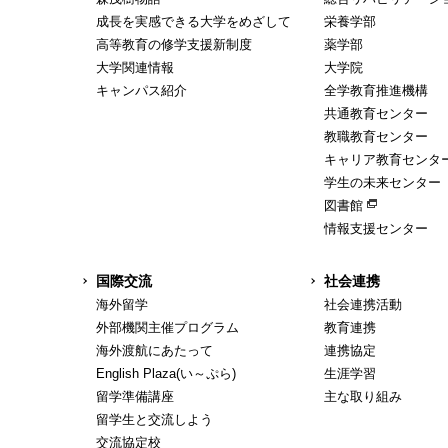
成長を実感できる大学をめざして
栄養学部
高等教育の修学支援新制度
薬学部
大学関連情報
大学院
キャンパス紹介
全学教育推進機構
共通教育センター
教職教育センター
キャリア教育センタ
学生の未来センター
図書館
情報支援センター
国際交流
社会連携
海外留学
社会連携活動
外部機関主催プログラム
教育連携
海外渡航にあたって
連携協定
English Plaza(い～ぷら)
生涯学習
留学準備講座
主な取り組み
留学生と交流しよう
交流協定校