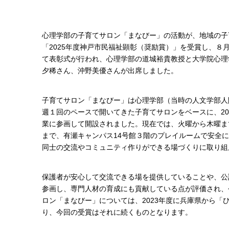
心理学部の子育てサロン「まなびー」の活動が、地域の子
「2025年度神戸市民福祉顕彰（奨励賞）」を受賞し、８月
て表彰式が行われ、心理学部の道城裕貴教授と大学院心理
夕稀さん、沖野美優さんが出席しました。
子育てサロン「まなびー」は心理学部（当時の人文学部人間
週１回のペースで開いてきた子育てサロンをベースに、20
業に参画して開設されました。現在では、火曜から木曜ま
まで、有瀬キャンパス14号館３階のプレイルームで安全
同士の交流やコミュニティ作りができる場づくりに取り組
保護者が安心して交流できる場を提供していることや、公
参画し、専門人材の育成にも貢献している点が評価され、
ロン「まなびー」については、2023年度に兵庫県から「
り、今回の受賞はそれに続くものとなります。