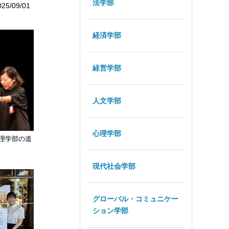
法学部
025/09/01
経済学部
経営学部
人文学部
心理学部
理学部の道
現代社会学部
グローバル・コミュニケー
ション学部