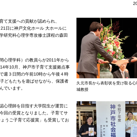
2
育て支援への貢献が認められ、
21日に神戸文化ホール 大ホールに
学研究科心理学専攻修士課程の森田
心理学科）の教員らが2011年から
14年10月、神戸市子育て支援拠点事
で週３日間の午前10時から午後４時
に子どもたちを遊ばせながら、保護者
久元市長から表彰状を受け取る心
んでいます。
城教授
認心理師を目指す大学院生が運営に
今回の受賞となりました。子育てサ
ひょうご子育て応援賞」も受賞してお