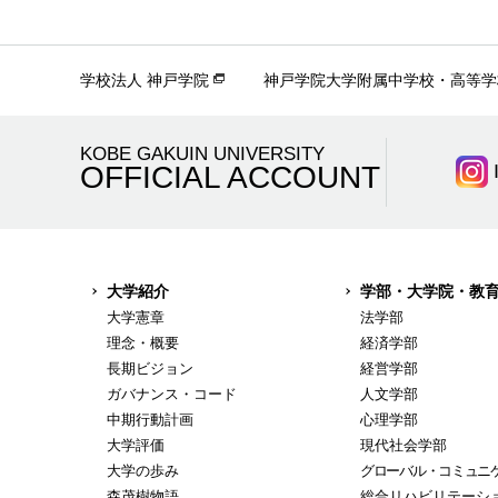
学校法人 神戸学院
神戸学院大学附属中学校・高等学
KOBE GAKUIN UNIVERSITY
OFFICIAL ACCOUNT
大学紹介
学部・大学院・教
大学憲章
法学部
理念・概要
経済学部
長期ビジョン
経営学部
ガバナンス・コード
人文学部
中期行動計画
心理学部
大学評価
現代社会学部
大学の歩み
グローバル・コミュニ
森茂樹物語
総合リハビリテーシ