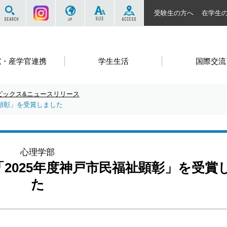
サイト内を検索する
Instagram
JP
SIZE
ACCESS
受験生の方へ
在学生
究・産学官連携
学生生活
国際交流
ピックス&ニュースリリース
祉顕彰」を受賞しました
心理学部
2025年度神戸市民福祉顕彰」を受賞
た