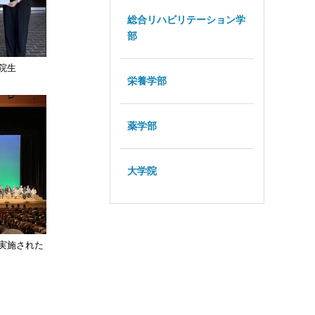
総合リハビリテーション学
部
院生
栄養学部
薬学部
大学院
実施された