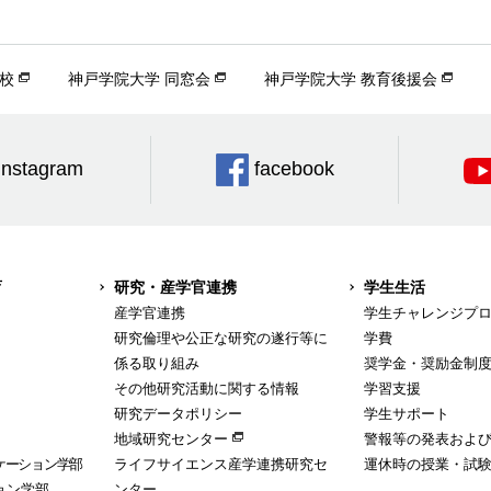
校
神戸学院大学 同窓会
神戸学院大学 教育後援会
Instagram
facebook
育
研究・産学官連携
学生生活
産学官連携
学生チャレンジプ
研究倫理や公正な研究の遂行等に
学費
係る取り組み
奨学金・奨励金制
その他研究活動に関する情報
学習支援
研究データポリシー
学生サポート
地域研究センター
警報等の発表およ
ケーション学部
ライフサイエンス産学連携研究セ
運休時の授業・試
ョン学部
ンター