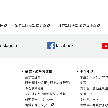
校
神戸学院大学 同窓会
神戸学院大学 教育後援会
Instagram
facebook
育
研究・産学官連携
学生生活
産学官連携
学生チャレンジプ
研究倫理や公正な研究の遂行等に
学費
係る取り組み
奨学金・奨励金制
その他研究活動に関する情報
学習支援
研究データポリシー
学生サポート
地域研究センター
警報等の発表およ