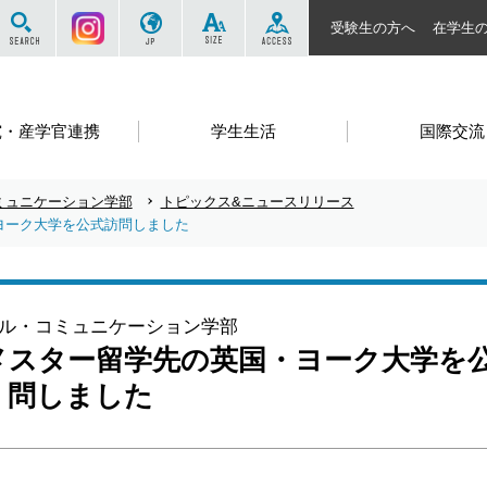
サイト内を検索する
Instagram
JP
SIZE
ACCESS
受験生の方へ
在学生
究・産学官連携
学生生活
国際交流
ミュニケーション学部
トピックス&ニュースリリース
ヨーク大学を公式訪問しました
ル・コミュニケーション学部
メスター留学先の英国・ヨーク大学を
問しました