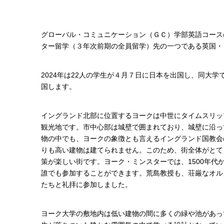
グローバル・コミュニケーション（ＧＣ）学部英語コース
ター留学（３年次前期の全員留学）先の一つである英国・
2024年は22人の学生が４月７日に日本を出国し、同大学
国します。
イングランド北部に位置するヨークは中世にタイムスリッ
観光地です。市中心部は城壁で囲まれており、城壁に沿っ
物の中でも、ヨークの象徴とも言えるイングランド国教会
りも高い建物は建てられません。このため、街全体がとて
策が楽しい街です。ヨーク・ミンスターでは、1500年代
誰でも参加することができます。荒島教授も、荘厳なオル
たちと礼拝に参加しました。
ヨーク大学の敷地内は低い建物の間に多くの緑や池があっ