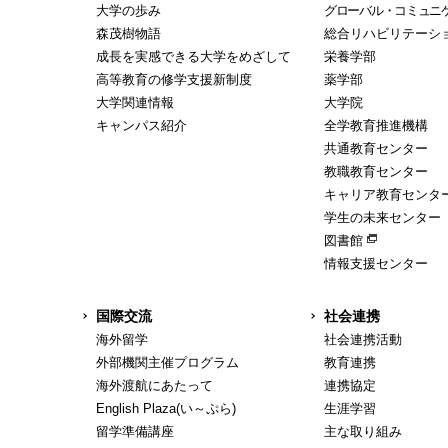
大学の歩み
グローバル・コミュニ
森茂樹物語
総合リハビリテーシ
成長を実感できる大学をめざして
栄養学部
高等教育の修学支援新制度
薬学部
大学関連情報
大学院
キャンパス紹介
全学教育推進機構
共通教育センター
教職教育センター
キャリア教育センタ
学生の未来センター
図書館
情報支援センター
国際交流
社会連携
海外留学
社会連携活動
外部機関主催プログラム
教育連携
海外渡航にあたって
連携協定
English Plaza(い～ぷら)
生涯学習
留学準備講座
主な取り組み