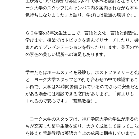
生が落ちついた静かな雰囲気の中で学べる設計となってい
ーク大学のスタッフにキャンパス内を案内されながら木や
気持ちになりました」と語り、学びには最適の環境です。
ＧＣ学部の3年次生はここで、言語と文化、言語と創造性
学びます。授業ではトピックを選んでリサーチしたり、街
まとめてプレゼンテーションを行ったりします。英国の学
の景色の美しい場所への遠足もあります。
学生たちはホームステイを経験し、ホストファミリーと会
と、ヨーク大学スタッフとの打ち合わせの中で確認するこ
い街で、大学は24時間警備されているのでさらに安全だ
がある場合には相談できる窓口があります。「何よりも、
くれるので安心です」（荒島教授）。
「ヨーク大学のスタッフは、神戸学院大学の学生が来るの
ちが充実した留学生活を送り、大きく成長して帰ってこら
を終えた荒島教授は英語力向上の成果に期待しています。