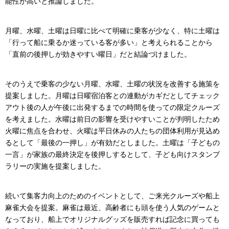
能性が高いと推論しました。
月曜、水曜、土曜は日曜に比べて明確に乗客が少なく、特に土曜は
「行って船に乗るか迷っている客が多い」と考えられることから
「直前の後押しが効きやすい曜日」だと結論づけました。
そのうえで乗客の少ない月曜、水曜、土曜の状況を改善する施策を
提案しました。月曜は日曜宿泊客との連動がカギだとしてチェック
アウト後の人が午後に出発するまでの時間を使っての限定クルーズ
を考えました。水曜は前日の影響を受けやすいことが判明したため
火曜に焦点を合わせ、火曜は平日休みの人たちの団体利用が見込め
るとして「最後の一押し」が有効だとしました。土曜は「子どもの
一言」が家族の最終決定を後押しするとして、子ども向けスタンプ
ラリーの実施を提案しました。
続いて集客力向上のためのイベントとして、ご来光クルーズや船上
麻雀大会を提案。麻雀は最近、高齢者にも頭を使う人気のゲームと
なっており、船上でオリジナルグッズを販売すれば記念に買っても