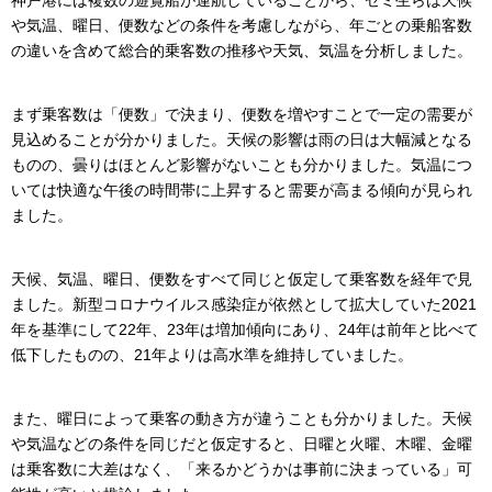
や気温、曜日、便数などの条件を考慮しながら、年ごとの乗船客数
の違いを含めて総合的乗客数の推移や天気、気温を分析しました。
まず乗客数は「便数」で決まり、便数を増やすことで一定の需要が
見込めることが分かりました。天候の影響は雨の日は大幅減となる
ものの、曇りはほとんど影響がないことも分かりました。気温につ
いては快適な午後の時間帯に上昇すると需要が高まる傾向が見られ
ました。
天候、気温、曜日、便数をすべて同じと仮定して乗客数を経年で見
ました。新型コロナウイルス感染症が依然として拡大していた2021
年を基準にして22年、23年は増加傾向にあり、24年は前年と比べて
低下したものの、21年よりは高水準を維持していました。
また、曜日によって乗客の動き方が違うことも分かりました。天候
や気温などの条件を同じだと仮定すると、日曜と火曜、木曜、金曜
は乗客数に大差はなく、「来るかどうかは事前に決まっている」可