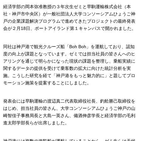
経済学部の岡本弥准教授の３年次生ゼミと早駒運輸株式会社（本
社・神戸市中央区）が一般社団法人大学コンソーシアムひょうご神
戸の企業課題解決プログラムで進めてきたプロジェクトの最終発表
会が２月18日、ポートアイランド第１キャンパスで開かれました。
同社は神戸港で観光クルーズ船「Boh Boh」を運航しており、認知
度の向上が課題となっています。ゼミでは担当社員の皆さんへのヒ
アリングを通じて明らかになった現状の課題を整理し、乗船実績に
関するデータの提供を受けて乗客数の拡大に向けた統計分析を実
施。こうした研究を経て「神戸港をもっと魅力的に」と題してプロ
モーション施策を提案することにしました。
発表会には早駒運輸の渡辺真二代表取締役社長、釣舩勝己取締役を
はじめ、担当社員の皆さん、大学コンソーシアムひょうご神戸の山
崎智佳子事務局長と大島一英さん、備酒伸彦学長と経済学部の毛利
進太郎学部長らが出席しました。
神戸港には複数の遊覧船が運航していることから、ゼミ生らは天候