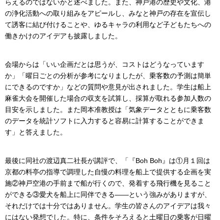
らえるのではないかと述べました。また、神戸港の歴史や文化、港
の浄化活動への取り組みをアピールし、みなと神戸の存在を宣伝し
て誘客に結び付けることや、ゆるキャラの利用など子どもたちへの
働きかけのアイデアも披露しました。
会場からは「いい企画だとは思うが、コストはどうなっています
か」「曜日ごとの分析が参考になりましたが、乗客数の予測は簡単
にできるのですか」などの質問や意見が出されました。学生は船上
麻雀大会を開催した場合の収支を試算し、採算が取れる参加人数の
目安を示しました。また岡本准教授は「気象データとともに乗客数
のデータを統計ソフトに入力すると容易に計算することができま
す」と答えました。
最後に同社の渡辺真二社長が講評で、「『Boh Boh』は①月１回は
京都の料亭の指導で調理した自慢の料理を船上で提供する企画を実
施②神戸空港の手前まで船が行くので、発着する飛行機を見ること
ができる③愛犬を船上に同伴できる――という強みがありますが、
それだけでは十分ではありません。学生の皆さんのアイデアは我々
にはない発想でした。特に、条件をそろえると土曜日の乗客が日曜