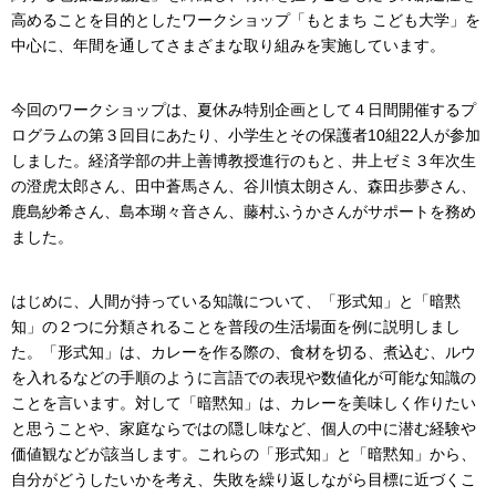
高めることを目的としたワークショップ「もとまち こども大学」を
中心に、年間を通してさまざまな取り組みを実施しています。
今回のワークショップは、夏休み特別企画として４日間開催するプ
ログラムの第３回目にあたり、小学生とその保護者10組22人が参加
しました。経済学部の井上善博教授進行のもと、井上ゼミ３年次生
の澄虎太郎さん、田中蒼馬さん、谷川慎太朗さん、森田歩夢さん、
鹿島紗希さん、島本瑚々音さん、藤村ふうかさんがサポートを務め
ました。
はじめに、人間が持っている知識について、「形式知」と「暗黙
知」の２つに分類されることを普段の生活場面を例に説明しまし
た。「形式知」は、カレーを作る際の、食材を切る、煮込む、ルウ
を入れるなどの手順のように言語での表現や数値化が可能な知識の
ことを言います。対して「暗黙知」は、カレーを美味しく作りたい
と思うことや、家庭ならではの隠し味など、個人の中に潜む経験や
価値観などが該当します。これらの「形式知」と「暗黙知」から、
自分がどうしたいかを考え、失敗を繰り返しながら目標に近づくこ