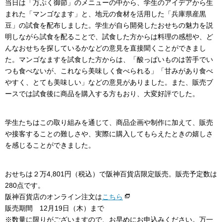
当日は「万ぷく御節」のメニューの中から、学生のアイデアから生
まれた「マンゴなます」と、地元の食材を活用した「兵庫県産黒
豆」の試食を配布しました。学生が自ら開発したおせちの魅力を説
明しながら試食を配ることで、試食した方からは料理の感想や、ど
んなおせちを探しているかなどの意見を直接聞くことができまし
た。マンゴなますを試食した方からは、「酸っぱいものは苦手でい
つも食べないが、これなら美味しく食べられる」「甘みがあり食べ
やすく、とても美味しい」などの意見がありました。また、販売ブ
ースでは試食後に商品を購入する方もおり、大変好評でした。
学生たちはこの取り組みを通じて、商品企画や制作に加えて、販売
や接客することの難しさや、実際に購入してもらえたときの嬉しさ
を感じることができました。
おせちは２万4,801円（税込）で阪神百貨店限定販売。販売予定数は
280点です。
阪神百貨店のオンライン注文は
こちら
販売期間 12月19日（木）まで
※数量に限りがございますので、お早めにお申込みください。万一