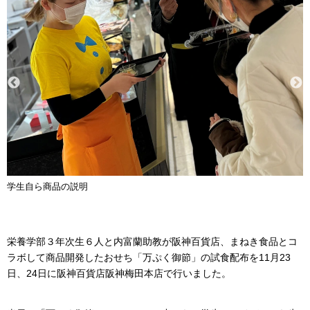
学生自ら商品の説明
栄養学部３年次生６人と内富蘭助教が阪神百貨店、まねき食品とコ
ラボして商品開発したおせち「万ぷく御節」の試食配布を11月23
日、24日に阪神百貨店阪神梅田本店で行いました。