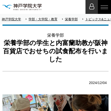
神戸学院大学
学部・大学院・教育
栄養学部
トピックス&ニュ
栄養学部
栄養学部の学生と内富蘭助教が阪神
百貨店でおせちの試食配布を行いま
した
2024/12/04