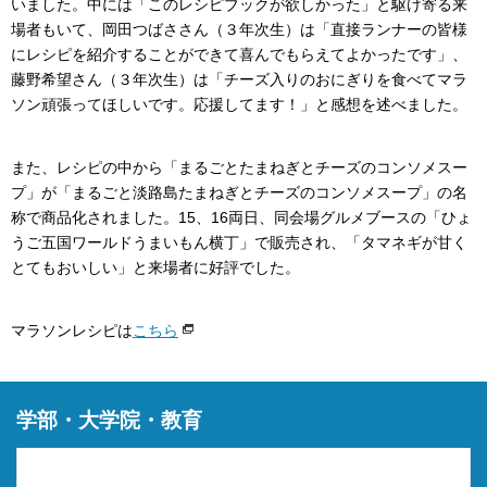
いました。中には「このレシピブックが欲しかった」と駆け寄る来
場者もいて、岡田つばささん（３年次生）は「直接ランナーの皆様
にレシピを紹介することができて喜んでもらえてよかったです」、
藤野希望さん（３年次生）は「チーズ入りのおにぎりを食べてマラ
ソン頑張ってほしいです。応援してます！」と感想を述べました。
また、レシピの中から「まるごとたまねぎとチーズのコンソメスー
プ」が「まるごと淡路島たまねぎとチーズのコンソメスープ」の名
称で商品化されました。15、16両日、同会場グルメブースの「ひょ
うご五国ワールドうまいもん横丁」で販売され、「タマネギが甘く
とてもおいしい」と来場者に好評でした。
マラソンレシピは
こちら
学部・大学院・教育