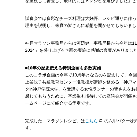
を重視して審査し、最終的には８レシピを選びました」と
試食会では多彩なチーズ料理は大好評、レシピ通りに作っ
理由を説明し、来賓の皆さんに感想を聞かせてもらいまし
神戸マラソン事務局からは河辺健一事務局長から今年は11
2024」を盛り上げる企画の実施に感謝の言葉がありまし
■10年の歴史伝える特別企画も多数実施
このコラボ企画は今年で10周年となるのを記念して、今
上谷聡子共通教育センター准教授が講師を務める「神戸マ
クin神戸学院大学」を受講する女性ランナーの皆さんをお
感じてもらうために、卒業生も招待しての座談会が開催さ
ームページにて紹介する予定です。
完成した「マラソンレシピ」は
こちら
の六甲バター株
す。