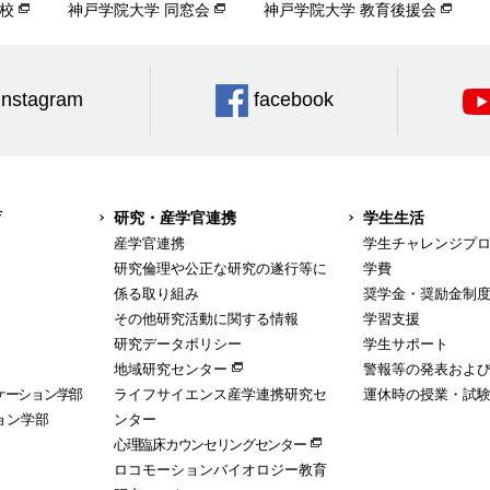
校
神戸学院大学 同窓会
神戸学院大学 教育後援会
Instagram
facebook
育
研究・産学官連携
学生生活
産学官連携
学生チャレンジプ
研究倫理や公正な研究の遂行等に
学費
係る取り組み
奨学金・奨励金制
その他研究活動に関する情報
学習支援
研究データポリシー
学生サポート
地域研究センター
警報等の発表およ
ケーション学部
ライフサイエンス産学連携研究セ
運休時の授業・試
ョン学部
ンター
心理臨床カウンセリングセンター
ロコモーションバイオロジー教育