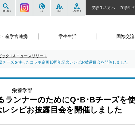
サイト内を検索する
Instagram
JP
SIZE
ACCESS
受験生の方へ
在学生
究・産学官連携
学生生活
国際交流
ピックス&ニュースリリース
･Bチーズを使ったコラボ企画10周年記念レシピお披露目会を開催しました
栄養学部
ランナーのためにQ･B･Bチーズを
念レシピお披露目会を開催しました