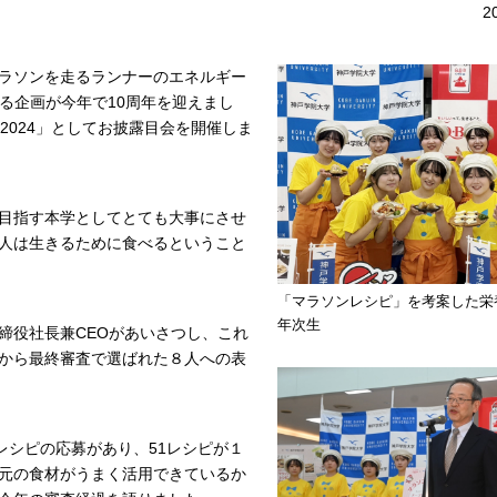
2
ラソンを走るランナーのエネルギー
する企画が今年で10周年を迎えまし
2024」としてお披露目会を開催しま
目指す本学としてとても大事にさせ
人は生きるために食べるということ
「マラソンレシピ」を考案した栄
年次生
締役社長兼CEOがあいさつし、これ
から最終審査で選ばれた８人への表
レシピの応募があり、51レシピが１
元の食材がうまく活用できているか