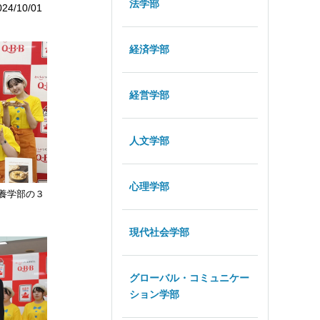
法学部
024/10/01
経済学部
経営学部
人文学部
心理学部
養学部の３
現代社会学部
グローバル・コミュニケー
ション学部