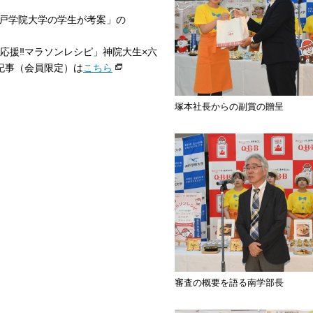
戸学院大学の学生が考案」の
応援‼マラソンレシピ」神院大生×六
記事（会員限定）は
こちら
塚本社長からの副賞の贈呈
審査の概要を語る南学部長