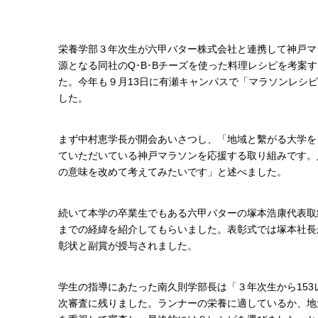
栄養学部３年次生が六甲バター株式会社と連携して神戸マ
源となる同社のQ･B･Bチーズを使った料理レシピを考案
た。今年も９月13日に有瀬キャンパスで「マラソンレシピ
した。
まず中村恵学長が開会あいさつし、「地域と繫がる大学を
ていただいている神戸マラソンを応援する取り組みです。
の意味を改めて考えてみたいです」と述べました。
続いて本学の卒業生でもある六甲バターの塚本浩康代表取
までの経緯を紹介してもらいました。表彰式では塚本社長
彰状と副賞が授与されました。
学生の指導にあたった南久則学部長は「３年次生から153
次審査に残りました。ランナーの栄養に適しているか、地