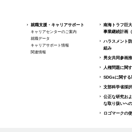
就職支援・キャリアサポート
南海トラフ巨
事業継続計画（
キャリアセンターのご案内
就職データ
ハラスメント
キャリアサポート情報
組み
関連情報
男女共同参画
人権問題に関
SDGsに関す
文部科学省採
公正な研究お
な取り扱いへ
ロゴマークの