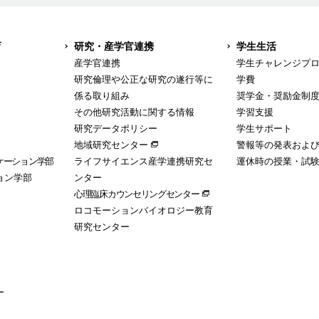
育
研究・産学官連携
学生生活
産学官連携
学生チャレンジプ
研究倫理や公正な研究の遂行等に
学費
係る取り組み
奨学金・奨励金制
その他研究活動に関する情報
学習支援
研究データポリシー
学生サポート
地域研究センター
警報等の発表およ
ケーション学部
ライフサイエンス産学連携研究セ
運休時の授業・試
ョン学部
ンター
心理臨床カウンセリングセンター
ロコモーションバイオロジー教育
研究センター
ー