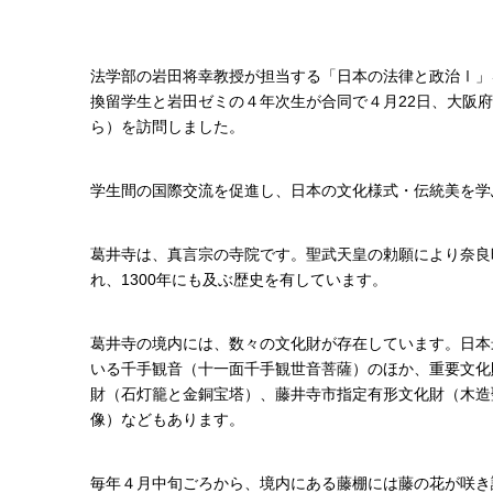
法学部の岩田将幸教授が担当する「日本の法律と政治Ⅰ」
換留学生と岩田ゼミの４年次生が合同で４月22日、大阪
ら）を訪問しました。
学生間の国際交流を促進し、日本の文化様式・伝統美を学
葛井寺は、真言宗の寺院です。聖武天皇の勅願により奈良
れ、1300年にも及ぶ歴史を有しています。
葛井寺の境内には、数々の文化財が存在しています。日本
いる千手観音（十一面千手観世音菩薩）のほか、重要文化
財（石灯籠と金銅宝塔）、藤井寺市指定有形文化財（木造
像）などもあります。
毎年４月中旬ごろから、境内にある藤棚には藤の花が咲き