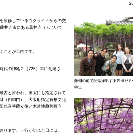
2
を履修しているウクライナからの交
府藤井寺市にある葛井寺（ふじいで
ぶことが目的です。
時代の神亀２（725）年に創建さ
藤棚の前で記念撮影する岩田ゼミ
学生
最古と言われ、国宝にも指定されて
財（四脚門）、大阪府指定有形文化
聖観音菩薩立像と木造地蔵菩薩立
誇ります。一行が訪れた日には、