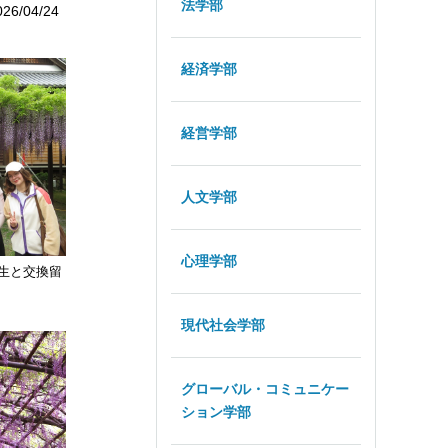
法学部
026/04/24
経済学部
経営学部
人文学部
心理学部
生と交換留
現代社会学部
グローバル・コミュニケー
ション学部