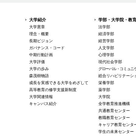
大学紹介
学部・大学院・教
大学憲章
法学部
理念・概要
経済学部
長期ビジョン
経営学部
ガバナンス・コード
人文学部
中期行動計画
心理学部
大学評価
現代社会学部
大学の歩み
グローバル・コミュニ
森茂樹物語
総合リハビリテーシ
成長を実感できる大学をめざして
栄養学部
高等教育の修学支援新制度
薬学部
大学関連情報
大学院
キャンパス紹介
全学教育推進機構
共通教育センター
教職教育センター
キャリア教育センタ
学生の未来センター