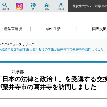
サイト内を検索する
Instagram
JP
SIZE
ACCESS
受験生の方へ
在学生
究・産学官連携
学生生活
国際交流
ックス&ニュースリリース
を受講する交換留学生と岩田ゼミの学生が藤井寺市の葛井寺を訪問しました
法学部
「日本の法律と政治Ⅰ」を受講する交
が藤井寺市の葛井寺を訪問しました