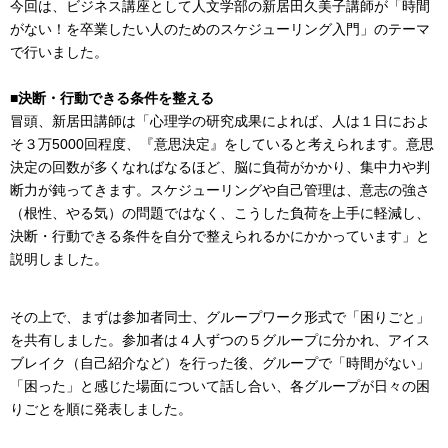
今回は、ビジネス講座として人文学部の新居田久美子講師が「時間
がない！を卒業したい人のためのスケジューリング入門」のテーマ
で行いました。
■決断・行動できる条件を整える
冒頭、新居田講師は「心理学の研究成果によれば、人は１日におよ
そ３万5000回程度、『意思決定』をしていると考えられます。意思
決定の回数が多くなればなるほど、脳に負荷がかかり、集中力や判
断力が鈍ってきます。スケジューリングや自己管理は、意志の強さ
（根性、やる気）の問題ではなく、こうした負荷を上手に軽減し、
決断・行動できる条件を自分で整えられるかにかかっています」と
説明しました。
その上で、まずは参加者同士、グループワーク形式で「困りごと」
を共有しました。参加者は４人ずつの５グループに分かれ、アイス
ブレイク（自己紹介など）を行った後、グループで「時間がない」
「困った」と感じた場面について話し合い、各グループが日々の困
りごとを順に発表しました。