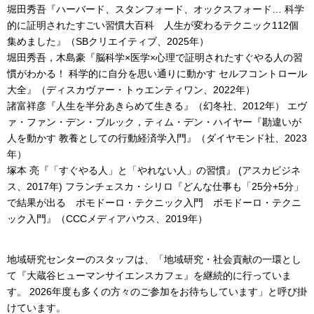
堀田秀吾『ハーバード、スタンフォード、オックスフォード… 科学
的に証明されたすごい習慣大百科 人生が変わるテクニック112個
集めました』（SBクリエイティブ、2025年）
堀田秀吾，木島豪『脳科学×医学×心理で証明されたすぐやる人の習
慣がわかる！ 科学的に自分を思い通りに動かす セルフコントロール
大全』（ディスカヴァー・トゥエンティワン、2022年）
諸富祥彦『人生を半分あきらめて生きる』（幻冬社、2012年） エヴ
ァ・ファン・デン・ブルック，ティム・デン・ハイヤー『勘違いが
人を動かす 教養としての行動経済学入門』（ダイヤモンド社、2023
年）
塚本 亮『「すぐやる人」と「やれない人」の習慣』 (アスカビジネ
ス、2017年) フランチェスカ・シリロ『どんな仕事も「25分+5分」
で結果が出る ポモドーロ・テクニック入門 ポモドーロ・テクニ
ック入門』（CCCメディアハウス、2019年）
地域研究センターのスタッフは、「地域研究・社会貢献の一環とし
て『大蔵谷ヒューマンサイエンスカフェ』を継続的に行っていま
す。 2026年度も多くの方々のご参加をお待ちしています」と呼び掛
けています。