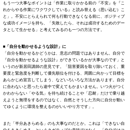
もう一つ大事なポイントは「作業に取りかかる前の『不安』を『こ
れからやる作業にワクワクしている』と読み替える（思い込む）こ
と」。不安にとらえられて何も行動できなくなる前に、ポジティブ
な成功イメージを持ち、「失敗したら、それは成功するためのデー
タとして生かせる」と考えてみるのも一つの方法です。
■
「自分を動かせるような設計」に
「自分を動かせるかどうかは、意志の問題ではありません。自分で
『自分を動かせるような設計』ができているかが大事なのです」と
いうのが新居田講師の意見です。「阻害要因を取り除いておく、重
要度と緊急度を判断して優先順位を付ける、周囲に向かって目標を
あらかじめ宣言してしまう、などいろいろな方法があります。自分
に合わないと思ったら途中で変えてもかまいません。いつ火がつく
かわからない「やる気」を待ち続けることや「忍耐」だけで乗り越
えようと無理をするのではなく、自然とそうした方向に自分が動い
てゆくように環境を整えるのがいいやり方です」。
また「半分あきらめる」のも大事なのだとか。これは「できない自
分をあきらめる」というネガティブな意味ではなく、「自分ではコ