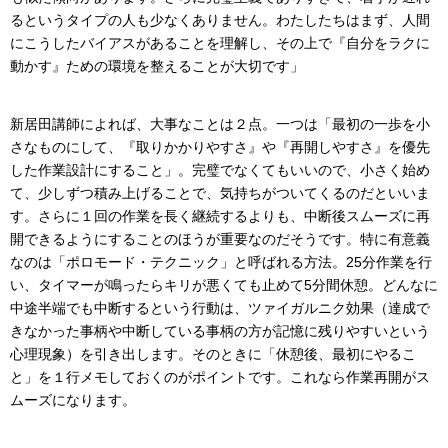
るというタイプの人も少なくありません。わたしたちはまず、人間
にこうしたバイアスがあることを理解し、その上で『自分をラクに
動かす』ための環境を整えることが大切です」
新居田講師によれば、大事なことは２点。一つは「最初の一歩を小
さなものにして、『取りかかりやすさ』や『再開しやすさ』を優先
した作業設計にすること」。完璧でなくてもいいので、小さく始め
て、少しずつ積み上げることで、気持ちがついてくるのだといいま
す。さらに１回の作業を長く継続するよりも、中断後スムーズに再
開できるようにすることのほうが重要なのだそうです。特に有意義
なのは「ポロモード・テクニック」と呼ばれる方法。25分作業を行
い、タイマーが鳴ったらキリが悪くても止めて5分間休憩。どんなに
中途半端でも中断するという行動は、ツァイガルニク効果（達成で
きなかった事柄や中断している事柄の方が記憶に残りやすいという
心理現象）を引き出します。そのときに「休憩後、最初にやるこ
と」を１行メモしておくのがポイントです。これなら作業再開がス
ムーズになります。