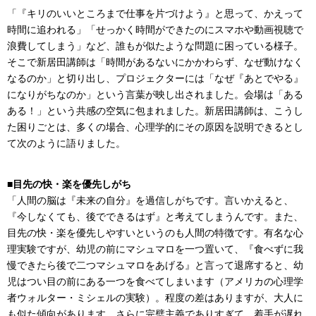
「『キリのいいところまで仕事を片づけよう』と思って、かえって
時間に追われる」「せっかく時間ができたのにスマホや動画視聴で
浪費してしまう」など、誰もが似たような問題に困っている様子。
そこで新居田講師は「時間があるないにかかわらず、なぜ動けなく
なるのか」と切り出し、プロジェクターには「なぜ『あとでやる』
になりがちなのか」という言葉が映し出されました。会場は「ある
ある！」という共感の空気に包まれました。新居田講師は、こうし
た困りごとは、多くの場合、心理学的にその原因を説明できるとし
て次のように語りました。
■
目先の快・楽を優先しがち
「人間の脳は『未来の自分』を過信しがちです。言いかえると、
『今しなくても、後でできるはず』と考えてしまうんです。また、
目先の快・楽を優先しやすいというのも人間の特徴です。有名な心
理実験ですが、幼児の前にマシュマロを一つ置いて、『食べずに我
慢できたら後で二つマシュマロをあげる』と言って退席すると、幼
児はつい目の前にある一つを食べてしまいます（アメリカの心理学
者ウォルター・ミシェルの実験）。程度の差はありますが、大人に
も似た傾向があります。さらに完璧主義でありすぎて、着手が遅れ