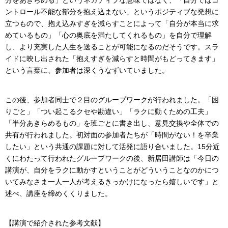
ントロール不能な部分を抱え込まない」というポジティブな発想に
立つもので、抱え込みすぎを減らすことによって「自分が本当に求
めているもの」「心の奥底を満たしてくれるもの」を自分で理解
し、より充実した人生を送ることが可能になるのだそうです。スラ
イドに映し出された「抱えすぎを減らすと時間がもどってきます」
という言葉に、参加者は深くうなずいていました。
この後、参加者同士で２目のグループワークが行われました。「困
りごと」「つい起こるクセや勘違い」「ラクに動くための工夫」
「半分あきらめるもの」を班ごとに書き出し、意見交換や全体での
共有が行われました。初対面の参加者たちが「時間がない！を卒業
したい」という共通の課題に対して活発に語り合いました。15分近
くにわたって行われたグループワークの後、新居田講師は「今日の
講演が、自分をラクに動かすということがどういうことなのかにつ
いてみなさま一人一人が考えるきっかけになったら嬉しいです」と
述べ、講座を締めくくりました。
【講演で紹介された参考文献】