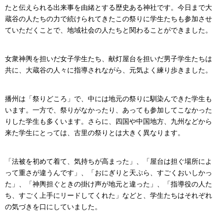
たと伝えられる出来事を由緒とする歴史ある神社です。今日まで大
蔵谷の人たちの力で続けられてきたこの祭りに学生たちも参加させ
ていただくことで、地域社会の人たちと関わることができました。
女衆神輿を担いだ女子学生たち、献灯屋台を担いだ男子学生たちは
共に、大蔵谷の人々に指導されながら、元気よく練り歩きました。
播州は「祭りどころ」で、中には地元の祭りに馴染んできた学生も
います。一方で、祭りがなかったり、あっても参加してこなかった
りした学生も多くいます。さらに、四国や中国地方、九州などから
来た学生にとっては、古里の祭りとは大きく異なります。
「法被を初めて着て、気持ちが高まった」、「屋台は担ぐ場所によ
って重さが違うんです」、「おにぎりと天ぷら、すごくおいしかっ
た」、「神輿担ぐときの掛け声が地元と違った」、「指導役の人た
ち、すごく上手にリードしてくれた」などと、学生たちはそれぞれ
の気づきを口にしていました。