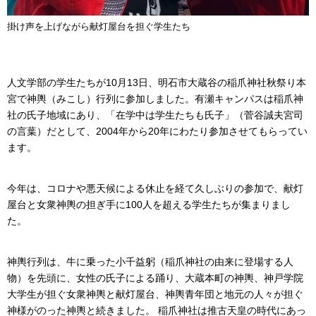
掛け声を上げながら献灯屋台を担ぐ学生たち
人文学部の学生たちが10月13日、明石市大蔵谷の稲爪神社秋祭り本
宮で神輿（みこし）行列に参加しました。有瀬キャンパスは稲爪神
社の氏子地域にあり、「在学中は学生たちも氏子」（菅谷誠夫宮司
の言葉）だとして、2004年から20年にわたり参加させてもらってい
ます。
今年は、コロナや悪天候による休止を経て久しぶりの参加で、献灯
屋台と女衆神輿の担ぎ手に100人を超える学生たちが集まりまし
た。
神輿行列は、牛に乗った小千益躬（稲爪神社の由来に登場する人
物）を先頭に、女性の氏子による踊り、大蔵本町の神輿、神戸学院
大学生が担ぐ女衆神輿と献灯屋台、神輿青年団と地元の人々が担ぐ
神様がのった神輿と続きました。 稲爪神社は推古天皇の時代にあっ