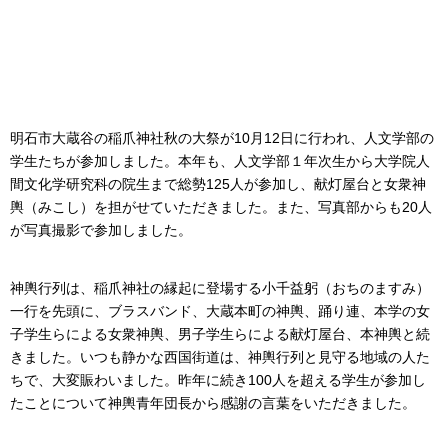
明石市大蔵谷の稲爪神社秋の大祭が10月12日に行われ、人文学部の
学生たちが参加しました。本年も、人文学部１年次生から大学院人
間文化学研究科の院生まで総勢125人が参加し、献灯屋台と女衆神
輿（みこし）を担がせていただきました。また、写真部からも20人
が写真撮影で参加しました。
神輿行列は、稲爪神社の縁起に登場する小千益躬（おちのますみ）
一行を先頭に、ブラスバンド、大蔵本町の神輿、踊り連、本学の女
子学生らによる女衆神輿、男子学生らによる献灯屋台、本神輿と続
きました。いつも静かな西国街道は、神輿行列と見守る地域の人た
ちで、大変賑わいました。昨年に続き100人を超える学生が参加し
たことについて神輿青年団長から感謝の言葉をいただきました。