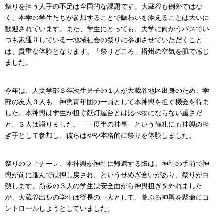
祭りを担う人手の不足は全国的な課題です。大蔵谷も例外ではな
く、本学の学生たちが参加することで賑わいを添えることは大いに
歓迎されています。また、学生にとっても、大学に向かうバスでい
つも素通りしている一地域社会の祭りに参加させていただくこと
は、貴重な体験となります。「祭りどころ」播州の空気を肌で感じ
ました。
今年は、人文学部３年次生男子の１人が大蔵谷地区出身のため、学
部の友人３人も、神輿青年団の一員として本神輿を担ぐ機会を得ま
した。本神輿は学生が担ぐ献灯屋台とは比べ物にならない重さだ
と、３人は語りました。「一度半の神事」という儀礼にも神輿の担
ぎ手として参加し、彼らはやや本格的に祭りを体験しました。
祭りのフィナーレ、本神輿が神社に帰還する際は、神社の手前で神
輿が前に進んでは押し戻され、というせめぎ合いがあり、祭りが白
熱します。新参の３人の学生は安全面から神輿担ぎを外れました
が、大蔵谷出身の学生は従長の一人として、荒ぶる神輿を懸命にコ
ントロールしようとしていました。