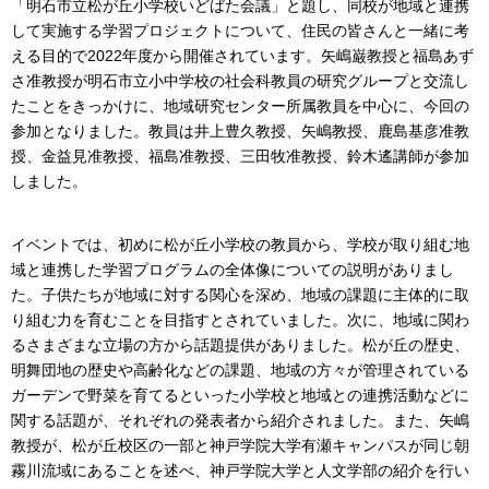
「明石市立松が丘小学校いどばた会議」と題し、同校が地域と連携
して実施する学習プロジェクトについて、住民の皆さんと一緒に考
える目的で2022年度から開催されています。矢嶋巌教授と福島あず
さ准教授が明石市立小中学校の社会科教員の研究グループと交流し
たことをきっかけに、地域研究センター所属教員を中心に、今回の
参加となりました。教員は井上豊久教授、矢嶋教授、鹿島基彦准教
授、金益見准教授、福島准教授、三田牧准教授、鈴木遙講師が参加
しました。
イベントでは、初めに松が丘小学校の教員から、学校が取り組む地
域と連携した学習プログラムの全体像についての説明がありまし
た。子供たちが地域に対する関心を深め、地域の課題に主体的に取
り組む力を育むことを目指すとされていました。次に、地域に関わ
るさまざまな立場の方から話題提供がありました。松が丘の歴史、
明舞団地の歴史や高齢化などの課題、地域の方々が管理されている
ガーデンで野菜を育てるといった小学校と地域との連携活動などに
関する話題が、それぞれの発表者から紹介されました。また、矢嶋
教授が、松が丘校区の一部と神戸学院大学有瀬キャンパスが同じ朝
霧川流域にあることを述べ、神戸学院大学と人文学部の紹介を行い