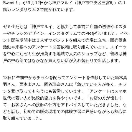
Sweet！』が３月12日から神戸マルイ（神戸市中央区三宮町）の１
階カレンダリウム２で開かれています。
ゼミ生たちは「神戸マルイ」と協力して事前に店舗の誘致やポスタ
ーやチラシのデザイン、インスタグラムでのPRを行いました。イベ
ント開催期間中は３人ずつがシフトを組んで売場に立ち、販売促進
活動や来客へのアンケート回答依頼に取り組んでいます。スイーツ
を中心に辻ゼミ生が推薦する地域で人気のショップなど、普段は神
戸の中心部ではなかなか買えない店が入れ替わりで出店します。
13日に午前中からチラシを配ってアンケートを依頼していた箱木真
羽さん、西本楽さん、岡谷璃奈さんは「急いでいる人が多く、チラ
シを受け取ってもらうにも苦労しています」「アンケートはスマホ
世代の若い人が比較的協力を得やすいです」「お店の方が優しく
て、お客さんへの接触の仕方をアドバイスしていただきました」な
どと話し、初めての販売現場での体験学習に戸惑いながらも熱心に
取り組んでいました。