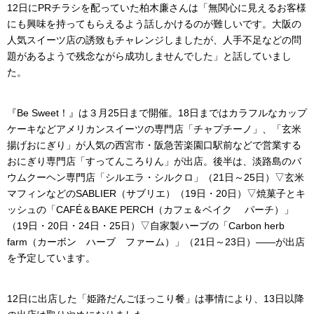
12日にPRチラシを配っていた柏木廉さんは「無関心に見えるお客様
にも興味を持ってもらえるよう話しかけるのが難しいです。大阪の
人気スイーツ店の誘致もチャレンジしましたが、人手不足などの問
題があるようで残念ながら成功しませんでした」と話していまし
た。
『Be Sweet！』は３月25日まで開催。18日まではカラフルなカップ
ケーキなどアメリカンスイーツの専門店「チャプチーノ」、「玄米
揚げおにぎり」が人気の西宮市・阪急苦楽園口駅前などで営業する
おにぎり専門店「すってんころりん」が出店。後半は、淡路島のバ
ウムクーヘン専門店「シルエラ・シルクロ」（21日～25日）▽玄米
マフィンなどのSABLIER（サブリエ）（19日・20日）▽焼菓子とキ
ッシュの「CAFÉ＆BAKE PERCH（カフェ＆ベイク パーチ）」
（19日・20日・24日・25日）▽自家製ハーブの「Carbon herb
farm（カーボン ハーブ ファーム）」（21日～23日）――が出店
を予定しています。
12日に出店した「姫路だんごほっこり餐」は事情により、13日以降