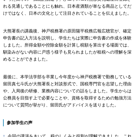
れる見通しであることにも触れ、日本産酒類が単なる商品としてだ
けではなく、日本の文化として注目されていることを伝えました。
大熊署長の講義後、神戸税務署の原田陽平税務広報広聴官が、確定
申告書の記入方法を説明し、学生たちは実際に申告書の作成を体験
しました。所得金額や控除金額を計算し税額を算出する場面では、
馴染みがない内容に戸惑う様子も見られましたが租税への理解を深
めることができました。
最後に、本学法学部を卒業し今年度から神戸税務署で勤務している
留田真七斗氏が大熊署長と対談形式で、国税専門官を志望した理由
や、入局後の研修、業務内容についての話をしました。学生からは
公務員を目指す上で必要なことや、資格を取得するための勉強方法
について質問が挙がり、留田氏がアドバイスを送りました。
参加学生の声
今回の講演をきいて、税のしくみと役割が理解できました。これ