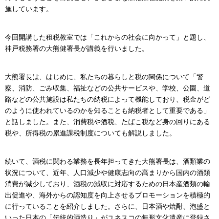
施しています。
今回開講した租税教室では「これからの社会に向かって」と題し、
神戸税務署の大熊健署長が講義を行いました。
大熊署長は、はじめに、私たちの暮らしと税の関係について「警
察、消防、ごみ収集、福祉などの公共サービスや、学校、公園、道
路などの公共施設は私たちの納税によって機能しており、税金がど
のように使われているのかを知ることも納税者として重要である」
と話しました。また、消費税や酒税、たばこ税など身の回りにある
税や、所得税の累進課税制度についても解説しました。
続いて、酒税に関わる業務を長年担ってきた大熊署長は、酒類業の
状況について、近年、人口減少や健康志向の高まりから国内の酒類
消費が減少しており、酒税の減収に対応するための日本産酒類の輸
出促進や、海外からの認知度を向上させるプロモーションを積極的
に行っていることを紹介しました。さらに、日本酒や焼酎、泡盛と
いった日本の「伝統的酒造り」がユネスコの無形文化遺産に登録さ