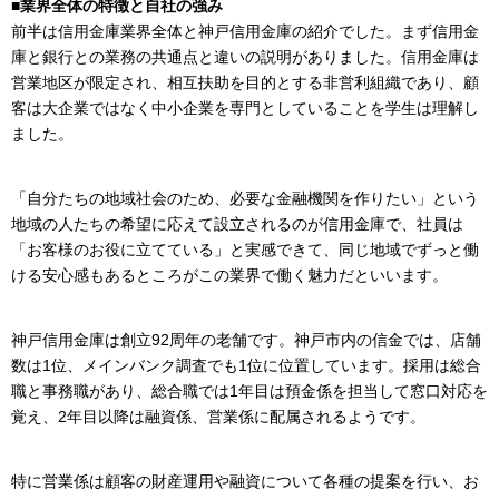
■業界全体の特徴と自社の強み
前半は信用金庫業界全体と神戸信用金庫の紹介でした。まず信用金
庫と銀行との業務の共通点と違いの説明がありました。信用金庫は
営業地区が限定され、相互扶助を目的とする非営利組織であり、顧
客は大企業ではなく中小企業を専門としていることを学生は理解し
ました。
「自分たちの地域社会のため、必要な金融機関を作りたい」という
地域の人たちの希望に応えて設立されるのが信用金庫で、社員は
「お客様のお役に立てている」と実感できて、同じ地域でずっと働
ける安心感もあるところがこの業界で働く魅力だといいます。
神戸信用金庫は創立92周年の老舗です。神戸市内の信金では、店舗
数は1位、メインバンク調査でも1位に位置しています。採用は総合
職と事務職があり、総合職では1年目は預金係を担当して窓口対応を
覚え、2年目以降は融資係、営業係に配属されるようです。
特に営業係は顧客の財産運用や融資について各種の提案を行い、お