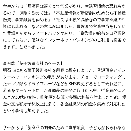
学生からは「居酒屋は遅くまで営業があり、生活習慣病の恐れもあ
るので、保険を勧めては」「不動産情報が新店舗のためなら不動産
融資、事業融資を勧める」「社長は比較的高齢なので事業承継の相
談にも乗れる」などの意見が出ました。最近まで営業担当をしてい
た豊畑さんからフィードバックがあり、「従業員の給与を口座振込
にしてもらい、便利なインターネットバンキングのご利用も提案で
きます」と述べました。
事例②【菓子製造会社のケース】
明石市にある菓子製造会社を顧客に想定しました。普通預金とイン
ターネットバンキングの取引があります。チョコでコーティングし
たナッツ類やドライフルーツなどがSNS映えするとして売れ筋に。
若者をターゲットにした新商品の開発に取り組み中。従業員のほと
んどが30代の女性。昨年度の決算で多額の利益を計上したため、税
金の支払額が予想以上に多く、各金融機関の預金を集めて対応した
という事情も加えました。
学生からは「新商品の開発のために事業融資、子どもがおられるな