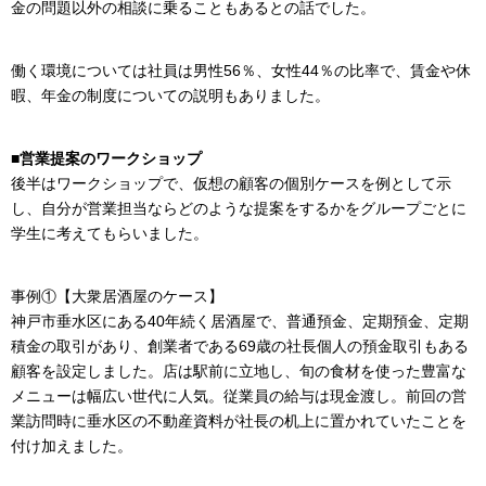
金の問題以外の相談に乗ることもあるとの話でした。
働く環境については社員は男性56％、女性44％の比率で、賃金や休
暇、年金の制度についての説明もありました。
■営業提案のワークショップ
後半はワークショップで、仮想の顧客の個別ケースを例として示
し、自分が営業担当ならどのような提案をするかをグループごとに
学生に考えてもらいました。
事例①【大衆居酒屋のケース】
神戸市垂水区にある40年続く居酒屋で、普通預金、定期預金、定期
積金の取引があり、創業者である69歳の社長個人の預金取引もある
顧客を設定しました。店は駅前に立地し、旬の食材を使った豊富な
メニューは幅広い世代に人気。従業員の給与は現金渡し。前回の営
業訪問時に垂水区の不動産資料が社長の机上に置かれていたことを
付け加えました。