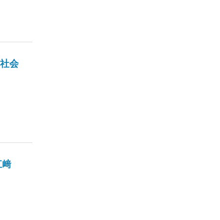
社会
江﨑