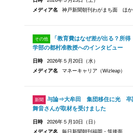
メディア名
神戸新聞朝刊わがまち面 ほか
「教育費はなぜ差が出る？所得
その他
学部の都村准教授へのインタビュー
日時
2026年５月20日（水）
メディア名
マネーキャリア（Wizleap）
与論⇒大牟田 集団移住に光 卒
新聞
舞音さんが取材を受けました
日時
2026年５月10日（日）
メディア名
毎日新聞朝刊福岡・筑後面