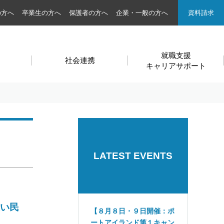
の方へ
卒業生の方へ
保護者の方へ
企業・一般の方へ
資料請求
就職支援
社会連携
キャリアサポート
LATEST EVENTS
い民
【８月８日・９日開催：ポ
ートアイランド第１キャン