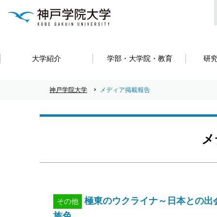
大学紹介
学部・大学院・教育
研
神戸学院大学
メディア掲載報告
メ
極東のウクライナ～日本との出
その他
族色