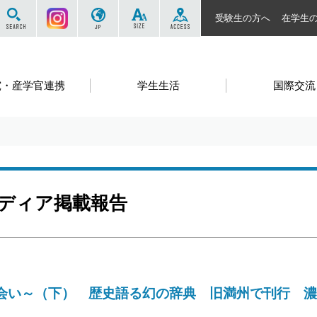
サイト内を検索する
Instagram
JP
SIZE
ACCESS
受験生の方へ
在学生
究・産学官連携
学生生活
国際交流
ディア掲載報告
会い～（下） 歴史語る幻の辞典 旧満州で刊行 濃