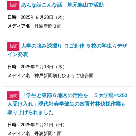
あんな話こんな話 地元篠山で活動
新聞
日時
2025年８月28日（木）
メディア名
丹波新聞３面
大学の強み深掘り ロゴ創作 ５校の学生らデザ
新聞
イン発表
日時
2025年９月18日（木）
メディア名
神戸新聞朝刊ひょうご総合面
「学生と東部６地区の活性を ５大学延べ250
新聞
人受け入れ」現代社会学部生の放置竹林伐採作業も
取り上げられました
日時
2025年９月21日（日）
メディア名
丹波新聞１面