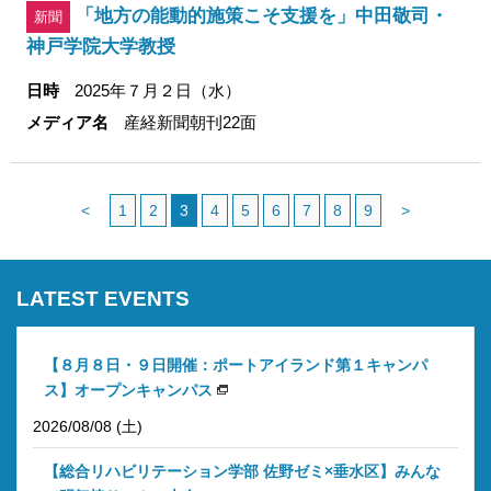
「地方の能動的施策こそ支援を」中田敬司・
新聞
神戸学院大学教授
日時
2025年７月２日（水）
メディア名
産経新聞朝刊22面
<
1
2
3
4
5
6
7
8
9
>
LATEST EVENTS
【８月８日・９日開催：ポートアイランド第１キャンパ
ス】オープンキャンパス
2026/08/08 (土)
【総合リハビリテーション学部 佐野ゼミ×垂水区】みんな