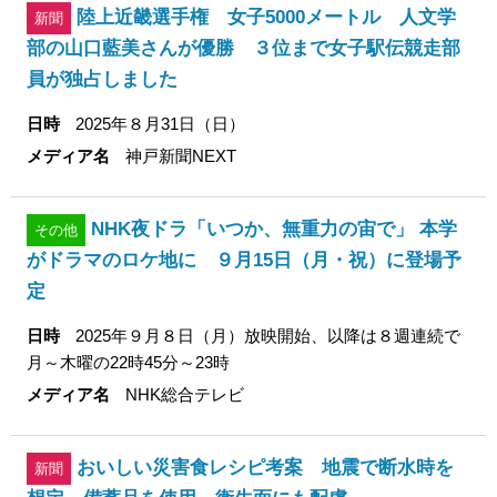
陸上近畿選手権 女子5000メートル 人文学
新聞
部の山口藍美さんが優勝 ３位まで女子駅伝競走部
員が独占しました
日時
2025年８月31日（日）
メディア名
神戸新聞NEXT
NHK夜ドラ「いつか、無重力の宙で」 本学
その他
がドラマのロケ地に ９月15日（月・祝）に登場予
定
日時
2025年９月８日（月）放映開始、以降は８週連続で
月～木曜の22時45分～23時
メディア名
NHK総合テレビ
おいしい災害食レシピ考案 地震で断水時を
新聞