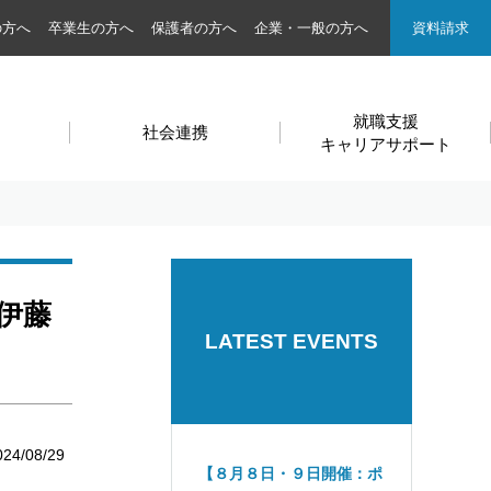
の方へ
卒業生の方へ
保護者の方へ
企業・一般の方へ
資料請求
就職支援
社会連携
キャリアサポート
伊藤
LATEST EVENTS
024/08/29
【８月８日・９日開催：ポ