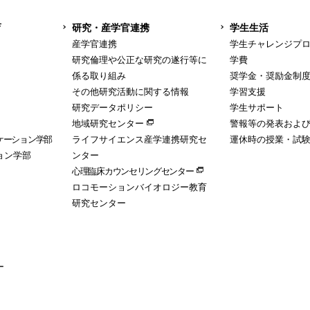
育
研究・産学官連携
学生生活
産学官連携
学生チャレンジプ
研究倫理や公正な研究の遂行等に
学費
係る取り組み
奨学金・奨励金制
その他研究活動に関する情報
学習支援
研究データポリシー
学生サポート
地域研究センター
警報等の発表およ
ケーション学部
ライフサイエンス産学連携研究セ
運休時の授業・試
ョン学部
ンター
心理臨床カウンセリングセンター
ロコモーションバイオロジー教育
研究センター
ー