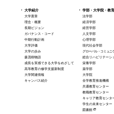
大学紹介
学部・大学院・教
大学憲章
法学部
理念・概要
経済学部
長期ビジョン
経営学部
ガバナンス・コード
人文学部
中期行動計画
心理学部
大学評価
現代社会学部
大学の歩み
グローバル・コミュニ
森茂樹物語
総合リハビリテーシ
成長を実感できる大学をめざして
栄養学部
高等教育の修学支援新制度
薬学部
大学関連情報
大学院
キャンパス紹介
全学教育推進機構
共通教育センター
教職教育センター
キャリア教育センタ
学生の未来センター
図書館