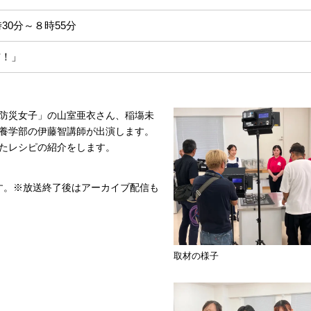
30分～８時55分
信！」
防災女子」の山室亜衣さん、稲塲未
養学部の伊藤智講師が出演します。
たレシピの紹介をします。
す。※放送終了後はアーカイブ配信も
取材の様子