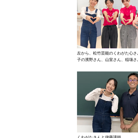
左から、松竹芸能のくわがた心さ
子の濱野さん、山室さん、稲塲さ
くわがたさんと伊藤講師