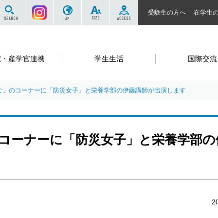
サイト内を検索する
Instagram
JP
SIZE
ACCESS
受験生の方へ
在学生
究・産学官連携
学生生活
国際交流
ご」のコーナーに「防災女子」と栄養学部の伊藤講師が出演します
コーナーに「防災女子」と栄養学部の
2