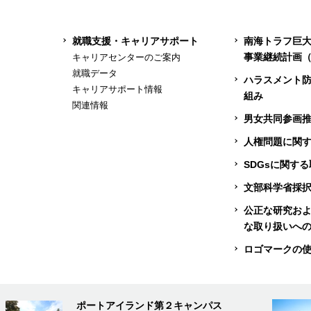
就職支援・キャリアサポート
南海トラフ巨
事業継続計画（
キャリアセンターのご案内
就職データ
ハラスメント
キャリアサポート情報
組み
関連情報
男女共同参画
人権問題に関
SDGsに関す
文部科学省採
公正な研究お
な取り扱いへ
ロゴマークの
ポートアイランド第２キャンパス