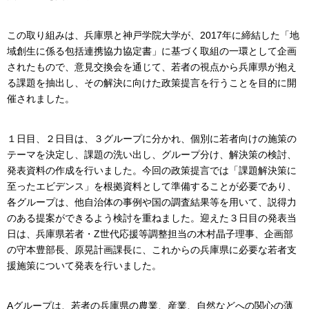
この取り組みは、兵庫県と神戸学院大学が、2017年に締結した「地
域創生に係る包括連携協力協定書」に基づく取組の一環として企画
されたもので、意見交換会を通じて、若者の視点から兵庫県が抱え
る課題を抽出し、その解決に向けた政策提言を行うことを目的に開
催されました。
１日目、２日目は、３グループに分かれ、個別に若者向けの施策の
テーマを決定し、課題の洗い出し、グループ分け、解決策の検討、
発表資料の作成を行いました。今回の政策提言では「課題解決策に
至ったエビデンス」を根拠資料として準備することが必要であり、
各グループは、他自治体の事例や国の調査結果等を用いて、説得力
のある提案ができるよう検討を重ねました。迎えた３日目の発表当
日は、兵庫県若者・Z世代応援等調整担当の木村晶子理事、企画部
の守本豊部長、原晃計画課長に、これからの兵庫県に必要な若者支
援施策について発表を行いました。
Aグループは、若者の兵庫県の農業、産業、自然などへの関心の薄