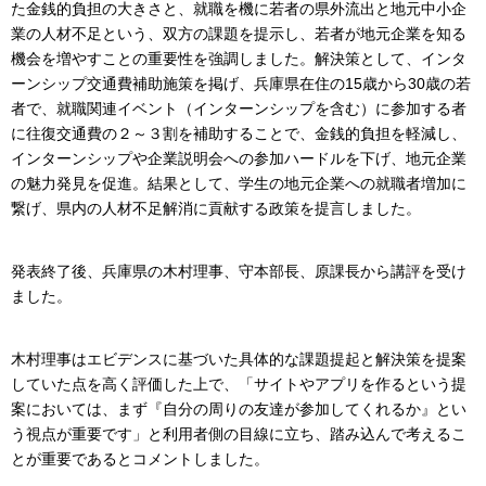
た金銭的負担の大きさと、就職を機に若者の県外流出と地元中小企
業の人材不足という、双方の課題を提示し、若者が地元企業を知る
機会を増やすことの重要性を強調しました。解決策として、インタ
ーンシップ交通費補助施策を掲げ、兵庫県在住の15歳から30歳の若
者で、就職関連イベント（インターンシップを含む）に参加する者
に往復交通費の２～３割を補助することで、金銭的負担を軽減し、
インターンシップや企業説明会への参加ハードルを下げ、地元企業
の魅力発見を促進。結果として、学生の地元企業への就職者増加に
繋げ、県内の人材不足解消に貢献する政策を提言しました。
発表終了後、兵庫県の木村理事、守本部長、原課長から講評を受け
ました。
木村理事はエビデンスに基づいた具体的な課題提起と解決策を提案
していた点を高く評価した上で、「サイトやアプリを作るという提
案においては、まず『自分の周りの友達が参加してくれるか』とい
う視点が重要です」と利用者側の目線に立ち、踏み込んで考えるこ
とが重要であるとコメントしました。