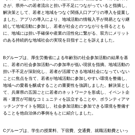
さが、県外への若者流出と担い手不足につながっていると指摘し、
解決策として、若者と地域をつなぐ関係人口アプリの導入を提案し
ました。アプリの導入により、地域活動の情報入手が簡易となり継
続して地域活動に参加し、若者が社会とのつながりを得るととも
に、地域には担い手確保や産業の活性化に繋がる、双方にメリット
のある持続的な地域社会の実現を目指すことを訴えました。
Bグループは、厚生労働省による年齢別の社会参加活動の結果を基
に、若者の社会参加活動への参加率が低い現状を指摘。地域活動の
担い手不足が深刻化し、若者が活躍できる地域社会になっていない
ことに焦点を当て、若者が地域活動に参加しやすい環境を整備し、
地域への愛着を醸成することの重要性を強調しました。解決策とし
て、兵庫県の五国ごとに若者のネットワークを形成し、イベント企
画・運営が可能なコミュニティを設立することや、ボランティアマ
ッチングサイトを開設し、社会参加活動に参加できる環境を整備す
ることを他自治体の事例をもとに紹介しました。
Cグループは、学生の授業料、下宿費、交通費、就職活動費といっ