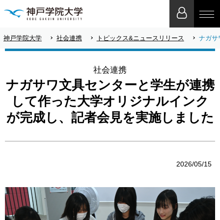
神戸学院大学
社会連携
トピックス&ニュースリリース
ナガサ
社会連携
ナガサワ文具センターと学生が連携
して作った大学オリジナルインク
が完成し、記者会見を実施しました
2026/05/15