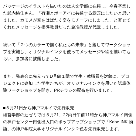
パッケージのイラストを描いたのは人文学部に在籍し、今春卒業し
た武内桃佳さん。「有瀬とポーアイに共通する意匠にしたいと思い
ました。カモメが空をはばたく姿をモチーフにしました」と寄せて
くれたメッセージを指導教員だった金准教授が代読しました。
続いて「２つのカラーで描く私たちの未来」と題してワークショッ
プを実施し、オリジナルインクを使ってメッセージや絵を描いても
らい、参加者に披露しました。
また、発表会に先立ってD号館１階で学生・教職員を対象に、プロ
ジェクトに参加した学生たちが、オリジナルインクを用いた試筆体
験ワークショップを開き、PRチラシの配布を行いました。
■５月21日から神戸マルイで先行販売
経営学部の辻ゼミでは５月21、22両日午前11時から神戸マルイ南側
の神戸センター街側出入口のポップアップショップで「Kobe INK 物
語」の神戸学院大学オリジナルインク２色を先行販売します。