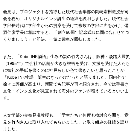
会見は、プロジェクトを指導した現代社会学部の岡崎宏樹教授が司
会を務め、オリジナルインク誕生の経緯を説明しました。現代社会
学部長時代に学部生からの提案を受けて複数の学部に声をかけ、備
酒伸彦学長に相談すると、「創立60周年記念式典に間に合わせてつ
くりましょう」と即決、一気に歯車が回転しました。
また、「Kobe INK物語」生みの親の竹内さんは、阪神・淡路大震災
（1995年）で会社の店舗が大きな被害を受け、支援を受けた人たち
に御礼の手紙を書くのに神戸らしい色で書きたいと思ったことが
「Kobe INK物語」誕生のきっかけだったと語りました。国内外で
徐々に評価が高まり、新聞でも記事が再々紹介され、今では手書き
文化・インク文化が見直されて海外のファンが増えているといいま
す。
人文学部の金益見准教授も、「学生たちと何度も検討会を開き、意
見を竹内さんに取り入れてもらいました」と取り組みの経緯を語り
ました。