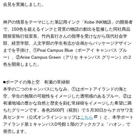
会見を実施しました。
神戸の情景をテーマにした筆記用インク「Kobe INK物語」の開発者
で、150色を超えるインクと背景の物語の創出を監修した同社商品
開発室執行役室長、竹内直行さんの指導を受けながら現代社会学
部、経営学部、人文学部の学生有志が企画からパッケージデザイン
までを手掛け、①Poai Campus Blue（ポーアイ キャンパス ブル
ー）、②Arise Campus Green（アリセ キャンパス グリーン）の２
色を開発しました。
■ポーアイの海と空 有瀬の常緑樹
本学の二つのキャンパスにちなみ、①はポートアイランドの海と
空、学生の無限の可能性をイメージした透明感のあるブルー。②は
有瀬地域の豊かな自然と歴史を刻む常緑樹をイメージした希望に満
ちたグリーンです。各色2500円（税別）で５月30日からナガサワ文
具センター（公式オンラインショップは
こちら
）と、本学ポート
アイランド第１キャンパスD号館１階のブックカフェ「ハオン」で
発売します。