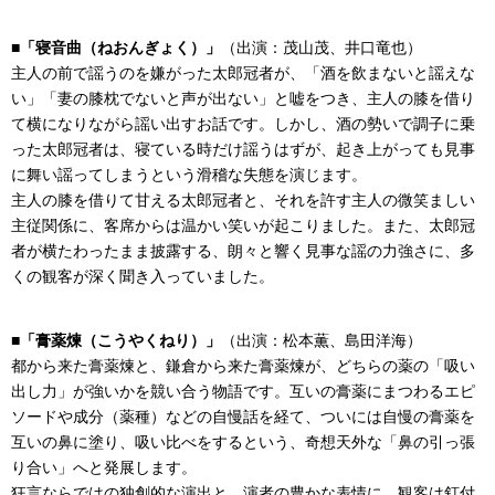
■「寝音曲（ねおんぎょく）」
（出演：茂山茂、井口竜也）
主人の前で謡うのを嫌がった太郎冠者が、「酒を飲まないと謡えな
い」「妻の膝枕でないと声が出ない」と嘘をつき、主人の膝を借り
て横になりながら謡い出すお話です。しかし、酒の勢いで調子に乗
った太郎冠者は、寝ている時だけ謡うはずが、起き上がっても見事
に舞い謡ってしまうという滑稽な失態を演じます。
主人の膝を借りて甘える太郎冠者と、それを許す主人の微笑ましい
主従関係に、客席からは温かい笑いが起こりました。また、太郎冠
者が横たわったまま披露する、朗々と響く見事な謡の力強さに、多
くの観客が深く聞き入っていました。
■「膏薬煉（こうやくねり）」
（出演：松本薫、島田洋海）
都から来た膏薬煉と、鎌倉から来た膏薬煉が、どちらの薬の「吸い
出し力」が強いかを競い合う物語です。互いの膏薬にまつわるエピ
ソードや成分（薬種）などの自慢話を経て、ついには自慢の膏薬を
互いの鼻に塗り、吸い比べをするという、奇想天外な「鼻の引っ張
り合い」へと発展します。
狂言ならではの独創的な演出と、演者の豊かな表情に、観客は釘付