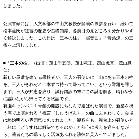
しました。
公演冒頭には、人文学部の中山文教授が開演の挨拶を行い、続いて
松本薫氏が狂言の歴史や基礎知識、各演目の見どころを分かりやす
く解説しました。この日は「三本の柱」「寝音曲」「膏薬煉」の三
番を上演しました。
■「三本の柱」
（出演：茂山千五郎、茂山竜正、茂山虎真、茂山鳳
仁）
新しい屋敷を建てる果報者が、三人の召使いに「山にある三本の柱
を、三人がそれぞれ二本ずつ持って帰ってこい」という難題を課し
ます。三人が知恵を絞り、試行錯誤の末にこの謎を解き、晴れやか
に謡いながら帰ってくる物語です。
有瀬キャンパス１号館の開設にちなんで選ばれた演目で、新築を祝
う席で上演される「祝言（しゅうげん）」の曲にふさわしく、会場
は終始明るい雰囲気に包まれました。観客らも、舞台上の召使いと
一緒に「どうすれば解決できるのか」と熱心に考えを巡らせなが
ら、演者たちの瑞々しく活気あふれる演技に見入っていました。