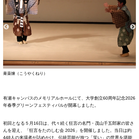
膏薬煉（こうやくねり）
有瀬キャンパスのメモリアルホールにて、大学創立60周年記念2026
年春季グリーンフェスティバルが開幕しました。
初回となる５月16日は、代々続く狂言の名門・茂山千五郎家の皆さ
んを迎え、「狂言をたのしむ会 2026」を開催しました。当日は約
448人の来場者が詰めかけ、伝統芸能が放つ「笑い」の世界を堪能