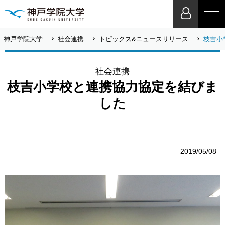
神戸学院大学
社会連携
トピックス&ニュースリリース
枝吉小
社会連携
枝吉小学校と連携協力協定を結びま
した
2019/05/08