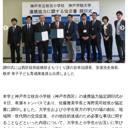
調印式には西区役所総務部まちづくり課の谷幸治課長、安達浩史係長、
根岸 幸子子ども育成推進員も出席しました
本学と神戸市立枝吉小学校（神戸市西区）の連携協力協定調印式が
８日、有瀬キャンパスであり、佐藤雅美学長と海野晃司校長が協定
書に調印しました。大学生および小学生双方の学びの場の創出、地
域間・世代間の交流促進、その他目的達成のため必要な事項に関す
ることなどといった内容について、大学生と小学生がお互いに学び