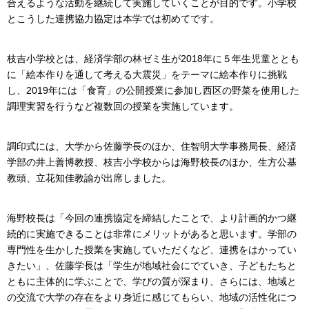
合えるような活動を継続して実施していくことが目的です。小学校
とこうした連携協力協定は本学では初めてです。
枝吉小学校とは、経済学部の林ゼミ生が2018年に５年生児童ととも
に「絵本作りを通して考える大震災」をテーマに絵本作りに挑戦
し、2019年には「食育」の公開授業に参加し西区の野菜を使用した
調理実習を行うなど複数回の授業を実施しています。
調印式には、大学から佐藤学長のほか、住智明大学事務局長、経済
学部の井上善博教授、枝吉小学校からは海野校長のほか、生方公基
教頭、立花知佳教諭が出席しました。
海野校長は「今回の連携協定を締結したことで、より計画的かつ継
続的に実施できることは非常にメリットがあると思います。学部の
専門性を生かした授業を実施していただくなど、連携をはかってい
きたい」、佐藤学長は「学生が地域社会にでていき、子どもたちと
ともに主体的に学ぶことで、学びの質が深まり、さらには、地域と
の交流で大学の存在をより身近に感じてもらい、地域の活性化につ