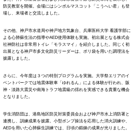
防災教室を開催。会場にはシンボルマスコット「こうへい君」も登
場し、来場者と交流しました。
その他、神戸市水道局や神戸地方気象台、兵庫医科大学 看護学部に
よる心肺蘇生法の指導やAED使用体験も実施。初出展となる株式会
社神防社は非常用トイレ「モラスマイ」を紹介しました。同じく初
出展となる神戸市多文化防災リーダーは、ポリ袋を用いた調理法を
披露しました。
さらに、今年度は３つの特別プログラムを実施。大学祭エリアのイ
ベントパークでは地震体験車「ゆれるん」による体験が行われ、阪
神・淡路大震災や南海トラフ地震級の揺れを実感できる貴重な機会
となりました。
学生消防団は、港島地区防災対策委員会および神戸市水上消防署と
連携し、訓練成果を披露。小型ポンプ操法を応用した消火訓練や、
AEDを用いた心肺蘇生訓練では、日頃の鍛錬の成果が光りました。