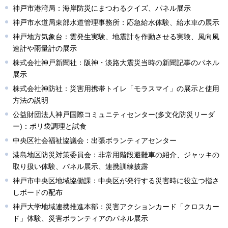
神戸市港湾局：海岸防災にまつわるクイズ、パネル展示
神戸市水道局東部水道管理事務所：応急給水体験、給水車の展示
神戸地方気象台：雲発生実験、地震計を作動させる実験、風向風
速計や雨量計の展示
株式会社神戸新聞社：阪神・淡路大震災当時の新聞記事のパネル
展示
株式会社神防社：災害用携帯トイレ「モラスマイ」の展示と使用
方法の説明
公益財団法人神戸国際コミュニティセンター(多文化防災リーダ
ー)：ポリ袋調理と試食
中央区社会福祉協議会：出張ボランティアセンター
港島地区防災対策委員会：非常用階段避難車の紹介、ジャッキの
取り扱い体験、パネル展示、連携訓練披露
神戸市中央区地域協働課：中央区が発行する災害時に役立つ指さ
しボードの配布
神戸大学地域連携推進本部：災害アクションカード「クロスカー
ド」体験、災害ボランティアのパネル展示