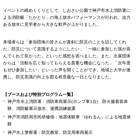
イベントの締めくくりとして、しおさい公園で神戸市水上消防署に
よる消防艇「たかとり」の海上放水パフォーマンスが行われ、迫力
ある放水に見学者から大きな歓声が上がりました。
来場者らは「参加団体の皆さんが真剣に防災のことを話してくれ
た。防災について意識するようにしたい」「一緒に参加した孫が喜
んでくれて良かった」といった感想を述べました。また、出展団体
からは「活動を広く知ってもらえる貴重な機会になった」「次年度
もぜひ参加したい」といった声を聞くことができ、地域と大学が連
携し、防災意識の向上を図る有意義な一日となりました。
【ブースおよび特別プログラム一覧】
神戸市水上消防署：消防車両展示(ポンプ車1台)、防火服着装体
験、消防艇展示放水、連携訓練披露
神戸市消防局市民研修係：地震体験車「ゆれるん」による地震体
験
神戸水上警察署：防災教室、防災用車両展示