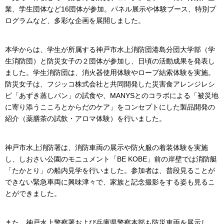
業、学生団体など16団体が参加。パネル展示や体験ブース、特別プ
ログラムなど、多彩な企画を展開しました。
本学からは、学生が所属する神戸市水上消防団港島分団大学部（学
生消防団）と防災女子の２団体が参加し、日頃の活動成果を発表し
ました。学生消防団は、消火器使用体験やロープ結索体験を実施。
防災女子は、フジッコ株式会社と共同開発した災害食アレンジレシ
ピ「あずき蒸しパン」の試食や、MANYSとのコラボによる「被災地
に寄り添うこころとからだのケア」をコンセプトにした製品開発の
紹介（薬膳茶の試飲・アロマ体験）を行いました。
神戸市水上消防署は、消防車両の展示や防火服の着装体験を実施
し、しおさい公園のモニュメント「BE KOBE」前の岸壁では消防艇
「たかとり」の船内見学を行いました。参加者は、普段見ることが
できない緊急車両に興味津々で、家族と記念撮影をする姿も見るこ
とができました。
また、神戸水上警察署および兵庫県警察本部も防災車両を展示し、