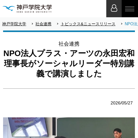
神戸学院大学
社会連携
トピックス&ニュースリリース
NPO
社会連携
NPO法人プラス・アーツの永田宏和
理事長がソーシャルリーダー特別講
義で講演しました
2026/05/27