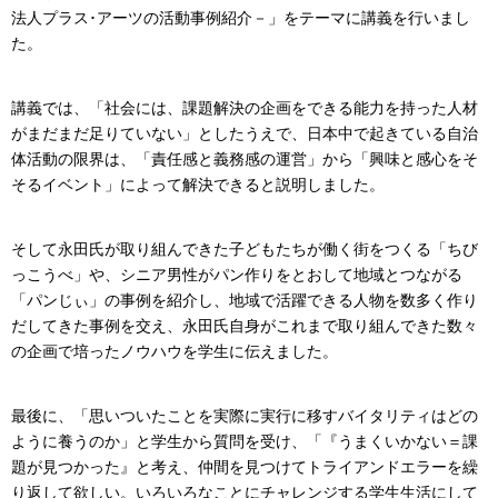
法人プラス･アーツの活動事例紹介－」をテーマに講義を行いまし
た。
講義では、「社会には、課題解決の企画をできる能力を持った人材
がまだまだ足りていない」としたうえで、日本中で起きている自治
体活動の限界は、「責任感と義務感の運営」から「興味と感心をそ
そるイベント」によって解決できると説明しました。
そして永田氏が取り組んできた子どもたちが働く街をつくる「ちび
っこうべ」や、シニア男性がパン作りをとおして地域とつながる
「パンじぃ」の事例を紹介し、地域で活躍できる人物を数多く作り
だしてきた事例を交え、永田氏自身がこれまで取り組んできた数々
の企画で培ったノウハウを学生に伝えました。
最後に、「思いついたことを実際に実行に移すバイタリティはどの
ように養うのか」と学生から質問を受け、「『うまくいかない＝課
題が見つかった』と考え、仲間を見つけてトライアンドエラーを繰
り返して欲しい。いろいろなことにチャレンジする学生生活にして