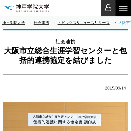
神戸学院大学
社会連携
トピックス&ニュースリリース
大阪市
社会連携
大阪市立総合生涯学習センターと包
括的連携協定を結びました
2015/09/14