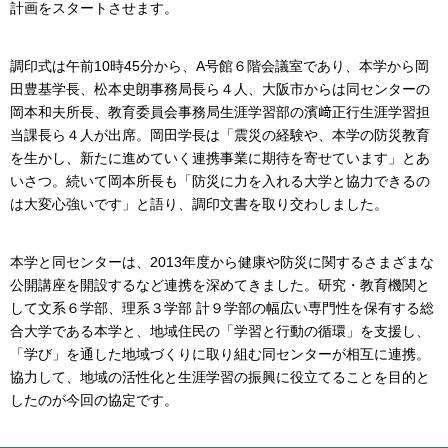
計画をスタートさせます。
調印式は午前10時45分から、A号館６階会議室であり、本学から岡
田豊基学長、松本史朗事務局長ら４人、大阪市からは同センターの
岡本和夫所長、教育委員会事務局生涯学習部の濱﨑正行生涯学習担
当課長ら４人が出席。岡田学長は「震災の経験や、本学の防災教育
を生かし、新たに進めていく連携事業に期待を寄せています」とあ
いさつ。続いて岡本所長も「防災に力を入れる大学と協力できるの
は大変心強いです」と語り、調印文書を取り交わしました。
本学と同センターは、2013年度から健康や防災に関するさまざまな
公開講座を開設するなど連携を深めてきました。研究・教育機関と
して文系６学部、理系３学部 計９学部の幅広い専門性を保有する総
合大学である本学と、地域住民の「学習と行動の循環」を支援し、
「学び」を通した地域づくりに取り組む同センターが相互に連携。
協力して、地域の活性化と生涯学習の振興に役立てることを目的と
したのが今回の協定です。