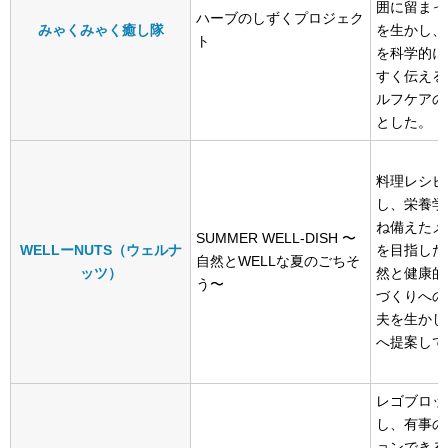
囲に留まっ
ハーブのしずくプロジェク
みゃくみゃく癒し隊
を生かし、
ト
を科学的に
すく伝える
ルフケアの
とした。
料理レシピ
し、栄養学
ね備えたメ
SUMMER WELL-DISH 〜
WELLーNUTS（ウェルナ
を目指した
自然とWELLな夏のごちそ
ッツ）
然と健康的
う〜
づくりへの
夫を生かし
へ提案して
レゴブロッ
し、有事の
ョンできる