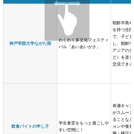
朝鮮半島や
を持つ住民
で、子ども
わくわく多文化フェスティ
神戸学院大学ながた部
し、朝鮮半
バル「あいあいがさ」
アジアの文
ど）を楽し
交流できる
有瀬キャン
がスムーズ
ることなど
学生食堂をもっと過ごしや
飲食バイトの申し子
ョンや食券
すい空間に！
施・検証す