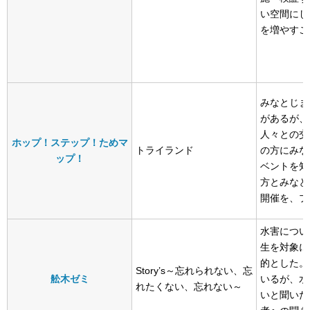
い空間にし
を増やすこ
みなとじま
があるが、
人々との交
ホップ！ステップ！ためマ
トライランド
の方にみな
ップ！
ベントを知
方とみなと
開催を、プ
水害につい
生を対象に
的とした。
Story’s～忘れられない、忘
舩木ゼミ
いるが、水
れたくない、忘れない～
いと聞いた