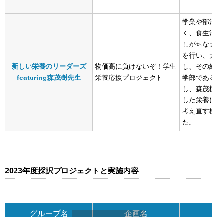
学業や部活
く、食生活
しがちな大
を行い、大
新しい栄養のリーダーズ
物価高に負けないぞ！学生
し、その結
featuring森茂樹先生
栄養応援プロジェクト
学部である
し、森茂樹
した栄養に
考え直す機
た。
2023年度採択プロジェクトと実施内容
グループ名
企画名