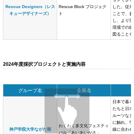
Rescue Designers（レス
Rescue Block プロジェク
した。従来
キューデザイナーズ）
ト
ことで、参
し、より実
現場での的
図ることを
2024年度採択プロジェクトと実施内容
グループ名
企画名
日本で暮ら
たちと日本
ルーツなど
に触れ、学
わくわく多文化フェスティ
神戸学院大学ながた部
線に合わせ
バル「あいあいがさ」