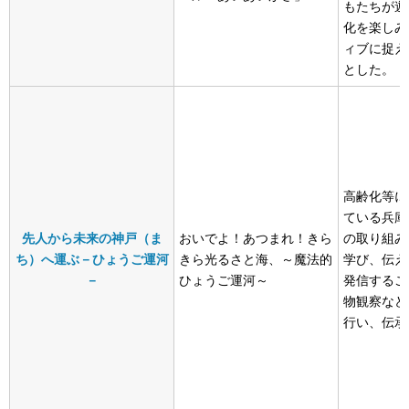
もたちが遊
化を楽しみ
ィブに捉え
とした。
高齢化等に
ている兵庫
先人から未来の神戸（ま
おいでよ！あつまれ！きら
の取り組み
ち）へ運ぶ－ひょうご運河
きら光るさと海、～魔法的
学び、伝え
－
ひょうご運河～
発信するこ
物観察など
行い、伝承