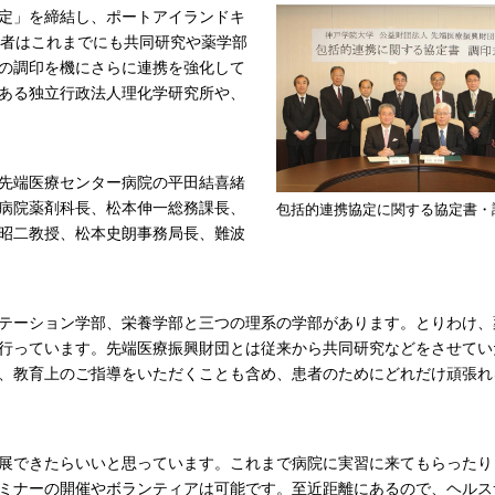
定」を締結し、ポートアイランドキ
両者はこれまでにも共同研究や薬学部
の調印を機にさらに連携を強化して
ある独立行政法人理化学研究所や、
先端医療センター病院の平田結喜緒
病院薬剤科長、松本伸一総務課長、
包括的連携協定に関する協定書・
昭二教授、松本史朗事務局長、難波
テーション学部、栄養学部と三つの理系の学部があります。とりわけ、
行っています。先端医療振興財団とは従来から共同研究などをさせてい
、教育上のご指導をいただくことも含め、患者のためにどれだけ頑張れ
展できたらいいと思っています。これまで病院に実習に来てもらったり
ミナーの開催やボランティアは可能です。至近距離にあるので、ヘルス