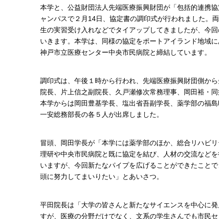
本学と、公益財団法人先端医療振興財団が「包括的連携協
ャンパスで２月14日、協定書の調印式が行われました。
生の実習受け入れなどでタイアップしてきましたが、今回
いきます。本学は、同様の協定をポートアイランド地域に
神戸市立医療センター中央市民病院と締結しています。
調印式は、午後１時から行われ、先端医療振興財団側から
院長、片上信之副院長、久戸瀬修次常務理事、岡田裕・同
本学からは岡田豊基学長、塩出省吾副学長、薬学部の福島
一安総務部長の各５人が出席しました。
冒頭、岡田学長が「本学には薬学部のほか、総合リハビリ
理研や中央市民病院と既に協定を結び、人材の交流などを
いますが、今回新たなパイプを広げることができたことで
頭に努力してまいりたい」とあいさつ。
平田院長は「大学の皆さんと新たなサイエンスを中心に発
すが、医療の分野だけでなく、文系の学生さんでも市民セ