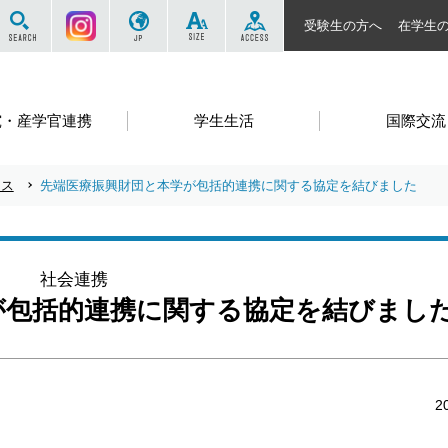
サイト内を検索する
Instagram
JP
SIZE
ACCESS
受験生の方へ
在学生
究・産学官連携
学生生活
国際交流
ース
先端医療振興財団と本学が包括的連携に関する協定を結びました
社会連携
が包括的連携に関する協定を結びまし
2