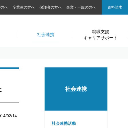
の方へ
卒業生の方へ
保護者の方へ
企業・一般の方へ
資料請求
就職支援
社会連携
キャリアサポート
た
社会連携
014/02/14
社会連携活動