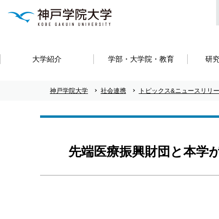
大学紹介
学部・大学院・教育
研
神戸学院大学
社会連携
トピックス&ニュースリリ
先端医療振興財団と本学