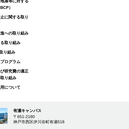
大地震等に対する
BCP）
防止に関する取り
推進への取り組み
する取り組み
る取り組み
択プログラム
よび研究費の適正
の取り組み
使用について
有瀬キャンパス
〒651-2180
神戸市西区伊川谷町有瀬518