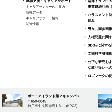
就職支援・キャリアサポート
南海トラフ巨
事業継続計画（
キャリアセンターのご案内
就職データ
ハラスメント
キャリアサポート情報
組み
関連情報
男女共同参画
人権問題に関
SDGsに関す
文部科学省採
公正な研究お
な取り扱いへ
ロゴマークの
ポートアイランド第２キャンパス
〒650-0045
神戸市中央区港島1-3-11(KPC2)