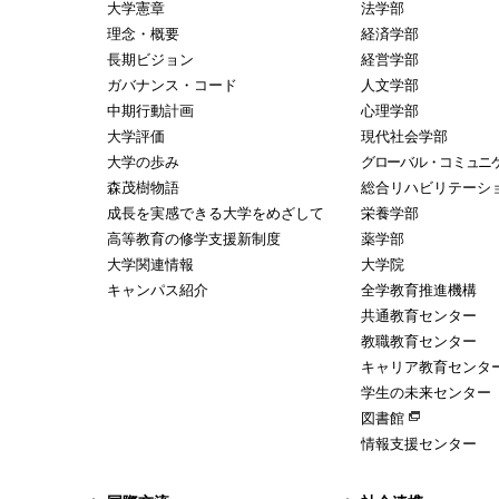
大学憲章
法学部
理念・概要
経済学部
長期ビジョン
経営学部
ガバナンス・コード
人文学部
中期行動計画
心理学部
大学評価
現代社会学部
大学の歩み
グローバル・コミュニ
森茂樹物語
総合リハビリテーシ
成長を実感できる大学をめざして
栄養学部
高等教育の修学支援新制度
薬学部
大学関連情報
大学院
キャンパス紹介
全学教育推進機構
共通教育センター
教職教育センター
キャリア教育センタ
学生の未来センター
図書館
情報支援センター