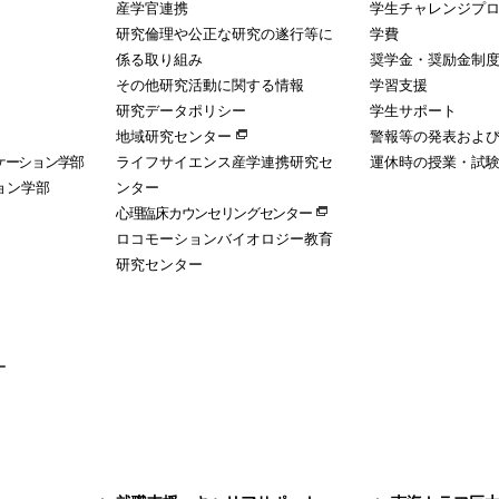
産学官連携
学生チャレンジプ
研究倫理や公正な研究の遂行等に
学費
係る取り組み
奨学金・奨励金制
その他研究活動に関する情報
学習支援
研究データポリシー
学生サポート
地域研究センター
警報等の発表およ
ケーション学部
ライフサイエンス産学連携研究セ
運休時の授業・試
ョン学部
ンター
心理臨床カウンセリングセンター
ロコモーションバイオロジー教育
研究センター
ー