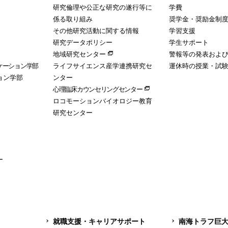
研究倫理や公正な研究の遂行等に
学費
係る取り組み
奨学金・奨励金制
その他研究活動に関する情報
学習支援
研究データポリシー
学生サポート
地域研究センター
警報等の発表およ
ケーション学部
ライフサイエンス産学連携研究セ
運休時の授業・試
ョン学部
ンター
心理臨床カウンセリングセンター
ロコモーションバイオロジー教育
研究センター
ー
就職支援・キャリアサポート
南海トラフ巨