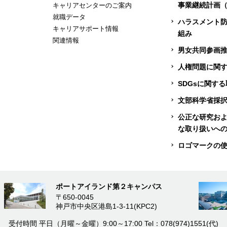
事業継続計画（
キャリアセンターのご案内
就職データ
ハラスメント
キャリアサポート情報
組み
関連情報
男女共同参画
人権問題に関
SDGsに関す
文部科学省採
公正な研究お
な取り扱いへ
ロゴマークの
ポートアイランド第２キャンパス
〒650-0045
神戸市中央区港島1-3-11(KPC2)
受付時間
平日（月曜～金曜）9:00～17:00
Tel：078(974)1551(代)