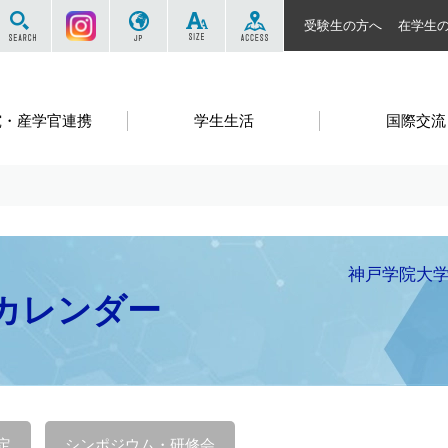
サイト内を検索する
Instagram
JP
SIZE
ACCESS
受験生の方へ
在学生
究・産学官連携
学生生活
国際交流
神戸学院大学
カレンダー
定
シンポジウム・研修会