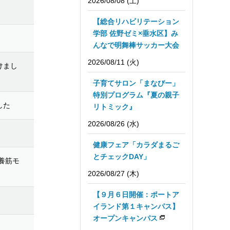
2026/08/08 (土)
【総合リハビリテーション
学部 佐野ゼミ×垂水区】み
んなで明舞棒サッカー大会
2026/08/11 (火)
けまし
子育てサロン「まなびー」
特別プログラム『夏の親子
した
リトミック』
2026/08/26 (水)
健康フェア「カラダまるご
とチェックDAY」
養筋モ
2026/08/27 (木)
【９月６日開催：ポートア
イランド第１キャンパス】
オープンキャンパス