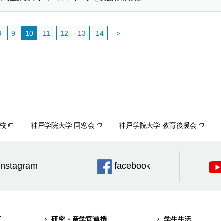
8
9
10
11
12
13
14
>
校
神戸学院大学 同窓会
神戸学院大学 教育後援会
Instagram
facebook
育
研究・産学官連携
学生生活