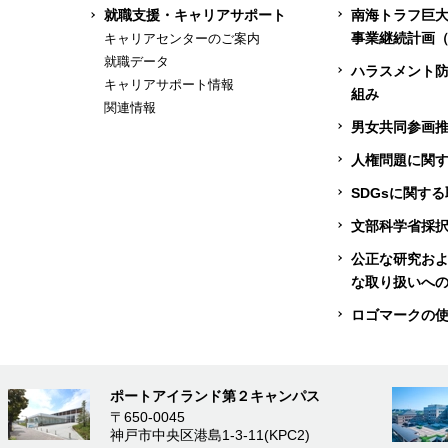
就職支援・キャリアサポート
南海トラフ巨
事業継続計画（
キャリアセンターのご案内
就職データ
ハラスメント
キャリアサポート情報
組み
関連情報
男女共同参画
人権問題に関
SDGsに関す
文部科学省採
公正な研究お
な取り扱いへ
ロゴマークの
ポートアイランド第２キャンパス
〒650-0045
神戸市中央区港島1-3-11(KPC2)