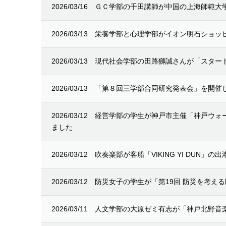
2026/03/16
ＧＣ学部の千田講師が中国の上海師範大
2026/03/13
栄養学部と心理学部がイオン明石ショッ
2026/03/13
現代社会学部の田路獅誠さんが「スター
2026/03/13
「第８回三学部合同研究発表会」を開催
2026/03/12
経営学部の学生が神戸市主催「神戸ウォー
ました
2026/03/12
吹奏楽部が客船「VIKING YI DUN
2026/03/12
防災女子の学生が「第19回 防災を考え
2026/03/11
人文学部の大原ゼミ有志が「神戸北野音楽