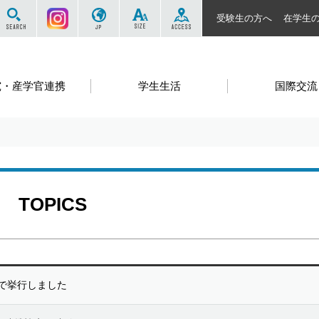
サイト内を検索する
Instagram
JP
SIZE
ACCESS
受験生の方へ
在学生
究・産学官連携
学生生活
国際交流
TOPICS
スで挙行しました