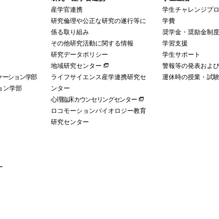
産学官連携
学生チャレンジプ
研究倫理や公正な研究の遂行等に
学費
係る取り組み
奨学金・奨励金制
その他研究活動に関する情報
学習支援
研究データポリシー
学生サポート
地域研究センター
警報等の発表およ
ケーション学部
ライフサイエンス産学連携研究セ
運休時の授業・試
ョン学部
ンター
心理臨床カウンセリングセンター
ロコモーションバイオロジー教育
研究センター
ー