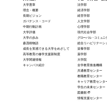
大学憲章
法学部
理念・概要
経済学部
長期ビジョン
経営学部
ガバナンス・コード
人文学部
中期行動計画
心理学部
大学評価
現代社会学部
大学の歩み
グローバル・コミュニ
森茂樹物語
総合リハビリテーシ
成長を実感できる大学をめざして
栄養学部
高等教育の修学支援新制度
薬学部
大学関連情報
大学院
キャンパス紹介
全学教育推進機構
共通教育センター
教職教育センター
キャリア教育センタ
学生の未来センター
図書館
情報支援センター