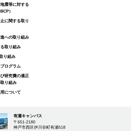
大地震等に対する
BCP）
防止に関する取り
推進への取り組み
する取り組み
る取り組み
択プログラム
よび研究費の適正
の取り組み
使用について
有瀬キャンパス
〒651-2180
神戸市西区伊川谷町有瀬518