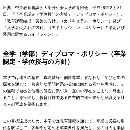
出典：中央教育審議会大学分科会大学教育部会、平成28年３月31
日、『「卒業認定・学位授与の方針」（ディプロマ・ポリシー）、
「教育課程編成・実施の方針」（カリキュラム・ポリシー）及び
「入学者受入れの方針」（アドミッション・ポリシー）の策定及び
運用に関するガイドライン）』
全学（学部）ディプロマ・ポリシー（卒業
認定・学位授与の方針）
本学では建学の精神「真理愛好・個性尊重」すなわち「学びと知の
探究を通じて、普遍的な学問体系の英知に触れる喜びを実感し、そ
の過程で自己と他者の個性に気づき、互いの存在をこよなく尊重す
ること」を実践し、教育目標である自主的で個性豊かな良識ある社
会人の育成を目指します。
この目標達成のため、本学では教育課程を通じて、卒業に必要な単
位を取得して、各学部が定める卒業要件を満たし、次の能力を学修