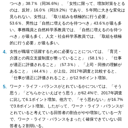
つべき」38.7％（同36.6%）、「女性に限って、増加対策をとる
のは、反対」16.0％（同19.2%）であり、５年間に大きな変化は
見られない。女性は、「取り組みを積極的に行う必要」
53.6％、男性は「自然に増えるのを待つべき」43.6％が最も多
い。事務職員と自然科学系教員では、「自然に増えるのを待つ
べき」が最も多く、人文・社会科学系教員では、「取組を積極
的に行う必要」が最も多い。
女性が職場で活躍するために必要なことについては、「育児・
介護との両立支援制度が整っていること」（58.1％）、「仕事
が適正に評価されること」（57.3％）、「上司・同僚の理解が
あること」（44.4％）、が上位。2017年調査と比較すると、
「仕事が適正に評価されること」が12.9ポイント増加。
ワーク・ライフ・バランスがとれているかについては、「そう
思う」「どちらかといえばそう思う」が62.4%で、2017年調査
に比して6.1ポイント増加。他方で、「そう思わない」が16.7%
で3.8ポイント増加。したがって、ワーク・ライフ・バランスが
とれていると考えている回答者の割合がやや増加している一方
で、ワーク・ライフ・バランスをまったく確保できていない回
答者も２割弱いる。