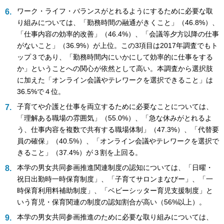
ワーク・ライフ・バランスがとれるようにするために必要な取
り組みについては、「勤務時間の融通がきくこと」（46.8%）、
「仕事内容の効率的改善」（46.4%）、「会議等夕方以降の仕事
がないこと」（36.9%）が上位。この3項目は2017年調査でもト
ップ３であり、「勤務時間内にいかにして効率的に仕事をする
か」ということへの関心が依然として高い。本調査から選択肢
に加えた「オンライン会議やテレワークを選択できること」は
36.5%で４位。
子育てや介護と仕事を両立するために必要なことについては、
「理解ある職場の雰囲気」（55.0%）、「急な休みがとれるよ
う、仕事内容を複数で共有する職場体制」（47.3%）、「代替要
員の確保」（40.5%）、「オンライン会議やテレワークを選択で
きること」（37.4%）が３割を上回る。
本学の男女共同参画推進関連制度の認知については、「日曜・
祝日出勤時一時保育制度」、「子育てサロンまなびー」、「一
時保育利用料補助制度」、「ベビーシッター育児支援制度」と
いう育児・保育関連の制度の認知割合が高い（56%以上）。
本学の男女共同参画推進のために必要な取り組みについては、