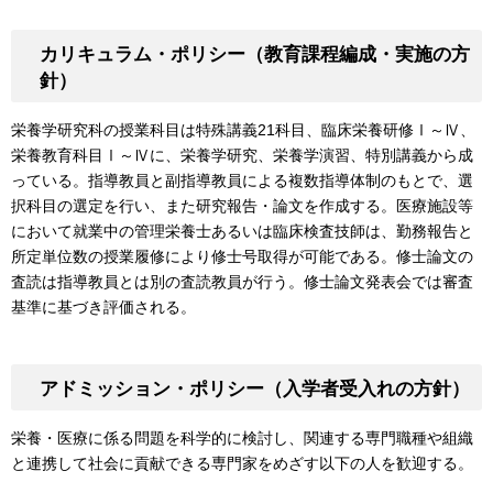
カリキュラム・ポリシー（教育課程編成・実施の方
針）
栄養学研究科の授業科目は特殊講義21科目、臨床栄養研修Ⅰ～Ⅳ、
栄養教育科目Ⅰ～Ⅳに、栄養学研究、栄養学演習、特別講義から成
っている。指導教員と副指導教員による複数指導体制のもとで、選
択科目の選定を行い、また研究報告・論文を作成する。医療施設等
において就業中の管理栄養士あるいは臨床検査技師は、勤務報告と
所定単位数の授業履修により修士号取得が可能である。修士論文の
査読は指導教員とは別の査読教員が行う。修士論文発表会では審査
基準に基づき評価される。
アドミッション・ポリシー（入学者受入れの方針）
栄養・医療に係る問題を科学的に検討し、関連する専門職種や組織
と連携して社会に貢献できる専門家をめざす以下の人を歓迎する。