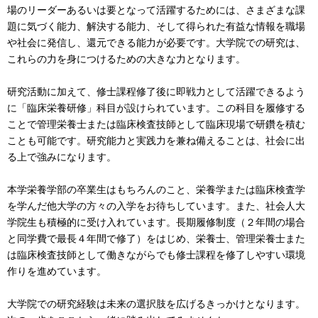
場のリーダーあるいは要となって活躍するためには、さまざまな課
題に気づく能力、解決する能力、そして得られた有益な情報を職場
や社会に発信し、還元できる能力が必要です。大学院での研究は、
これらの力を身につけるための大きな力となります。
研究活動に加えて、修士課程修了後に即戦力として活躍できるよう
に「臨床栄養研修」科目が設けられています。この科目を履修する
ことで管理栄養士または臨床検査技師として臨床現場で研鑽を積む
ことも可能です。研究能力と実践力を兼ね備えることは、社会に出
る上で強みになります。
本学栄養学部の卒業生はもちろんのこと、栄養学または臨床検査学
を学んだ他大学の方々の入学をお待ちしています。また、社会人大
学院生も積極的に受け入れています。長期履修制度（２年間の場合
と同学費で最長４年間で修了）をはじめ、栄養士、管理栄養士また
は臨床検査技師として働きながらでも修士課程を修了しやすい環境
作りを進めています。
大学院での研究経験は未来の選択肢を広げるきっかけとなります。