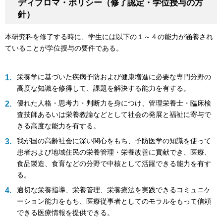
ディプロマ・ポリシー（修了認定・学位授与の方
針）
本研究科を修了する時に、学生には以下の１～４の能力が涵養され
ていることが学位授与の要件である。
栄養学に基づいた疾病予防および健康増進に必要な専門分野の
高度な知識を修得して、課題を解決する能力を有する。
優れた人格・思考力・判断力を身につけ、管理栄養士・臨床検
査技師あるいは栄養教諭などとして社会の発展と福祉に寄与で
きる高度な能力を有する。
我が国の高齢社会に深い関心をもち、予防医学の知識を使って
患者および地域住民の栄養管理・栄養改善に貢献でき、医療、
食品製造、食育などの分野で中核として活躍できる能力を有す
る。
適切な栄養指導、栄養管理、栄養療法を実践できるコミュニケ
ーション能力をもち、医療従事者としてのモラルをもって信頼
できる医療情報を提供できる。