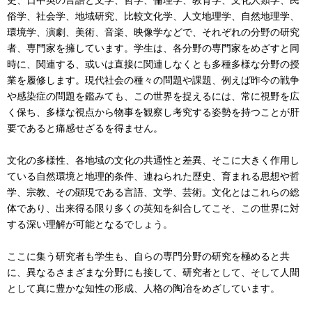
史、日中英の言語と文学、哲学、倫理学、教育学、文化人類学、民
俗学、社会学、地域研究、比較文化学、人文地理学、自然地理学、
環境学、演劇、美術、音楽、映像学などで、それぞれの分野の研究
者、専門家を擁しています。学生は、各分野の専門家をめざすと同
時に、関連する、或いは直接に関連しなくとも多種多様な分野の授
業を履修します。現代社会の種々の問題や課題、例えば昨今の戦争
や感染症の問題を鑑みても、この世界を捉えるには、常に視野を広
く保ち、多様な視点から物事を観察し考究する姿勢を持つことが肝
要であると痛感せざるを得ません。
文化の多様性、各地域の文化の共通性と差異、そこに大きく作用し
ている自然環境と地理的条件、連ねられた歴史、育まれる思想や哲
学、宗教、その顕現である言語、文学、芸術。文化とはこれらの総
体であり、出来得る限り多くの英知を糾合してこそ、この世界に対
する深い理解が可能となるでしょう。
ここに集う研究者も学生も、自らの専門分野の研究を極めると共
に、異なるさまざまな分野にも接して、研究者として、そして人間
として真に豊かな知性の形成、人格の陶冶をめざしています。