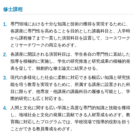
修士課程
専門領域における十分な知識と技術の獲得を実現するために、
各講座に専門性を高めることを目的とした講義科目と、入学時
から課程修了まで一貫した演習科目を設置して、コースワーク
とリサーチワークの両立をめざす。
各講座に開設される演習科目は、学生各自の専門性に直結した
指導を積極的に実施し、学生の研究推進と研究成果の積極的発
表を促して、独創的な修士論文に結実させる。
現代の多様化した社会に柔軟に対応できる幅広い知識と研究技
能を培う教育を実現するために、所属する講座に設置された科
目に限らず、他専攻・他講座の講義科目の履修も可能とし、学
際的研究にも広く対応する。
人間と文化に関する広い学識と高度な専門的知識と技能を獲得
し、地域社会と文化の発展に貢献できる人材育成をめざす。教
育職に対応したプログラムでは、学校現場で指導的役割を担う
ことができる教員養成をめざす。