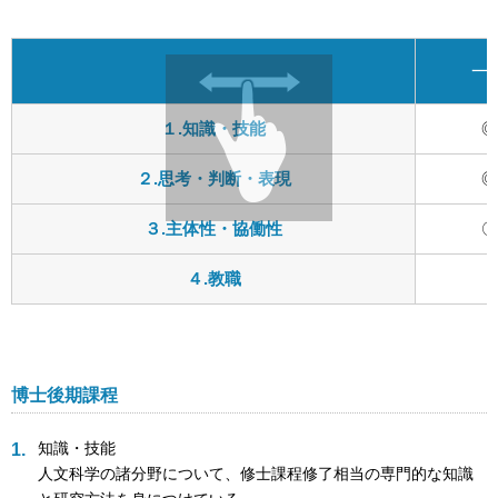
一
１.知識・技能
◎
２.思考・判断・表現
◎
３.主体性・協働性
〇
４.教職
博士後期課程
知識・技能
人文科学の諸分野について、修士課程修了相当の専門的な知識