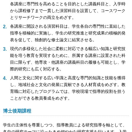
各講座に専門性を高めることを目的とした講義科目と、入学時
から課程修了まで一貫した演習科目を設置して、コースワーク
とリサーチワークの両立をめざす。
各講座に開設される演習科目は、学生各自の専門性に直結した
指導を積極的に実施し、学生の研究推進と研究成果の積極的発
表を促して、独創的な修士論文に結実させる。
現代の多様化した社会に柔軟に対応できる幅広い知識と研究技
能を培う教育を実現するために、所属する講座に設置された科
目に限らず、他専攻・他講座の講義科目の履修も可能とし、学
際的研究にも広く対応する。
人間と文化に関する広い学識と高度な専門的知識と技能を獲得
し、地域社会と文化の発展に貢献できる人材育成をめざす。教
育職に対応したプログラムでは、学校現場で指導的役割を担う
ことができる教員養成をめざす。
博士後期課程
学生の主体性を尊重しつつ、指導教員による研究指導を軸として、
各自の研究テーマに沿ったきめ細やかな研究支援を行います。入学