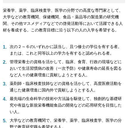
栄養学、薬学、臨床検査学、医学の分野での高度な専門家として、
大学などの教育機関、保健機関、食品・薬品等の製造業の研究機
関、その他マスメディアなどでの啓発活動等において活躍できる人
材を養成する。この教育目標に沿う以下の人の入学を希望する。
次の２～６のいずれかに該当し、且つ修士の学位を有する者。
または、これと同等以上の学力を有すると認められる者。
管理栄養士の資格を活かして、臨床、食育、行政の現場などに
おいて生活習慣病の改善（一次予防）や健康寿命の延長を図る
など人々の健康増進に貢献しようとする人。
薬剤師・臨床検査技師などの資格を活かして、高度医療活動を
通じた健康増進に国内外で貢献しようとする人。
最先端の生命科学の技術や方法論を駆使して、独創的な基礎研
究や有益な新規栄養機能食品の開発などの応用研究を目指した
い人。
大学などの教育機関で、栄養学、薬学、臨床検査学、医学の分
野で教育研究職を希望する人。