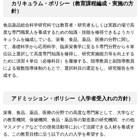
カリキュラム・ポリシー（教育課程編成・実施の方
針）
食品薬品総合科学研究科では教育者・研究者もしくは実践の場で高
度な専門職業人を養成するための知識・技能を修得できるようカリ
キュラムを編成している。栄養、食品、薬品、医療の分野に関し
て、基礎科学から応用科学、臨床栄養学に至る５専門分野から６単
位以上選択して高度専門知識を修得し、研究実施能力等を向上する
ために演習４単位（必修科目）を履修する。指導教員と副指導教員
による複数指導体制のもとで、選択科目の選定をし、研究報告を作
成する。
アドミッション・ポリシー（入学者受入れの方針）
栄養、食品、薬品、医療の分野での高度な専門家として、大学など
の教育機関、保健機関、食品・薬品等の製造業の研究機関、その他
マスメディアなどでの啓発活動等において活躍できる人材を養成す
る。この教育目標に沿う以下の人の入学を希望する。