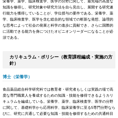
栄養学、薬学、臨床検査学、医学の分野に関して、最先端の高度な
知識を修得し、研究対象や研究方法を自ら見出し、展開する研究遂
行能力を獲得していることが、学位授与の要件である。栄養学、薬
学、臨床検査学、医学を含む総合的な領域での斬新な発想、論理的
な思考によって社会の発展と科学の進歩に貢献でき、さらに国際的
に活動できる能力を身につけたオピニオンリーダーになることが必
須である。
カリキュラム・ポリシー（教育課程編成・実施の方
針）
博士（栄養学）
食品薬品総合科学研究科では教育者・研究者もしくは実践の場で高
度な専門職業人を養成するための知識・技能を修得できるようカリ
キュラムを編成している。栄養学、薬学、臨床検査学、医学の分野
に関して、基礎科学から応用科学、臨床栄養学に至る5専門分野なら
びに、研究に共通して必要な知識・技能を修得するための共通科目