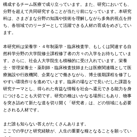
構成するチーム医療で成り立っています。また、研究においても、
分野を超えて共同研究することが当たり前になっています。本研究
科は、さまざまな分野の知識や技術を理解しながら多角的視点を持
ち、各領域でのリーダーとして活躍できる人材の育成をめざしてい
ます。
本研究科は栄養学・４年制薬学・臨床検査学、もしくは関連する自
然科学分野の大学院修士課程修了者の方々の入学をお待ちしていま
す。さらに、社会人大学院生も積極的に受け入れています。栄養
士・管理栄養士・薬剤師・臨床検査技師または医療関連職として医
療施設や行政機関、企業などで働きながら、博士後期課程を修了し
やすい環境作りを進めています。臨床の場などで見いだした課題を
研究テーマとし、得られた有益な情報を社会へ還元できる能力を身
につけることも大切です。研究の種はいかなる場所にもあり、物事
を突き詰めて新たな道を切り開く「研究者」は、どの領域にも必要
とされる人材です。
まだ誰も知らない答えがたくさんあります。
ここでの学びと研究経験が、人生の重要な糧となることを願ってい