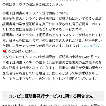
の際はブラウザの設定をご確認ください。
◎電子証明書のオンライン送付機能について
電子証明書のオンライン送付機能は、就職活動において必要な成績
証明書等の学修歴証明書を真正性の担保された電子証明書（PDF）
として企業に直接送付することができるサービスです。
証明書のPDFデータには電子署名とタイムスタンプが付与されてお
り、改ざんを防止します。発行後に改ざんされた場合、PDFを開い
た際にエラーメッセージが表示されます。 詳しくは、
マニュアル
をご参照ください。
※ダウンロードリンクの有効期限は、証明書の申請から3か月です。
※電子証明書（PDF）の左下には証明書のご提出先の企業様等の名
称を記載する仕様となっております。提出先の項目が空欄の場合や
企業名等が相違している場合は、提出者が誤って申請手続きをし
た、または不正な利用（再利用）をされた可能性がございます。
コンビニ証明書発行サービスに関する問合せ先
■支払い方法やシステムの動作（ログインできない、メールが届かな