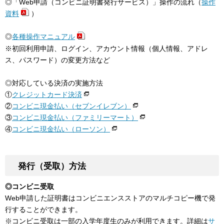
◎「Web申請（コンビニ証明書発行サービス）」操作の流れ（
操作
資料
）
◎
各種操作マニュアル
※初回利用申請、ログイン、アカウント情報（個人情報、アドレ
ス、パスワード）の変更方法など
◎対応している決済の実施方法
①
クレジットカード決済
②
コンビニ現金払い（セブンイレブン）
③
コンビニ現金払い（ファミリーマート）
④
コンビニ現金払い（ローソン）
発行（受取）方法
◎コンビニ受取
Web申請した証明書はコンビニエンスストアのマルチコピー機で発
行することができます。
※コンビニ受取は一部の入学年度生のみが利用できます。詳細は
サ