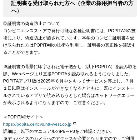
証明書を受け取られた方へ（企業の採用担当者の方
へ）
◎証明書の偽造防止について
コンビニエンスストアで発行可能な各種証明書には、POPITA®の技
術により、偽造防止が施されています。本学のコンビニ証明書を受
け取られた方はPOPITA®の技術を利用し、証明書の真正性を確認す
ることができます。
※証明書の背景に印字された電子透かし（以下POPITA）を読み取る
際、Webページより直接POPITAを読み取れるようになりました。
POPITAアプリ版は2025年６月中をもってサービスを停止し、７月
１日以降はインストールができなくなるとともに、既にインストー
ルされているアプリで読み込もうとした場合はネットワークエラー
が表示されるようになりますので、ご注意ください。
＜POPITA®サイト＞
https://popita.certcvs.ntt-west.co.jp
詳細は、以下のマニュアルのP6～P8をご確認ください。
※ディバイスのカメラへのアクセスが必要となりますので、ご利用