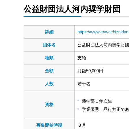
公益財団法人河内奨学財団
詳細
https://www.cawachizaidan.o
団体名
公益財団法人河内奨学財
種類
支給
金額
月額50,000円
人数
若干名
薬学部１年次生
資格
学業優秀、品行方正で
募集開始時期
３月