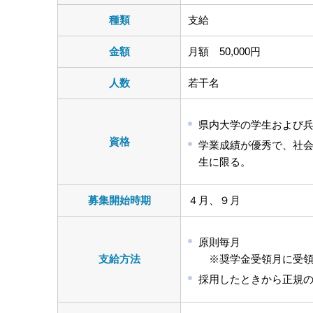
種類
支給
金額
月額 50,000円
人数
若干名
県内大学の学生および
資格
学業成績が優秀で、社
生に限る。
募集開始時期
４月、９月
原則毎月
支給方法
※奨学金受領月に受領
採用したときから正規