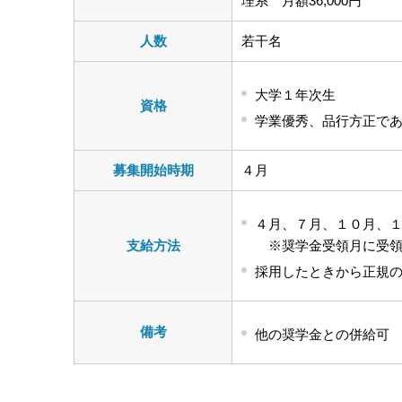
理系 月額36,000円
人数
若干名
大学１年次生
資格
学業優秀、品行方正で
募集開始時期
４月
４月、７月、１０月、
支給方法
※奨学金受領月に受領
採用したときから正規
備考
他の奨学金との併給可