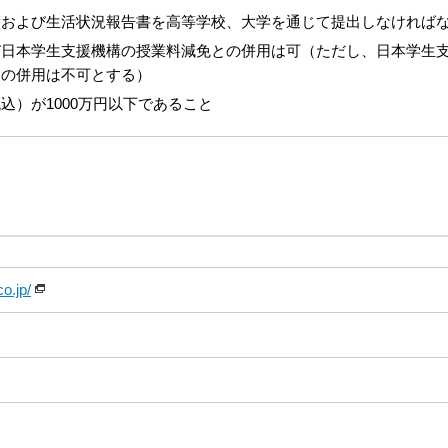
績および生活状況報告書を高等学校、大学を通じて提出しなければ
び日本学生支援機構の授業料減免との併用は可（ただし、日本学生
との併用は不可とする）
込）が1000万円以下であること
o.jp/
団