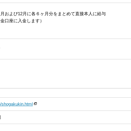
月および12月に各６ヶ月分をまとめて直接本人に給与
預金口座に入金します）
可
p/shogakukin.html
団