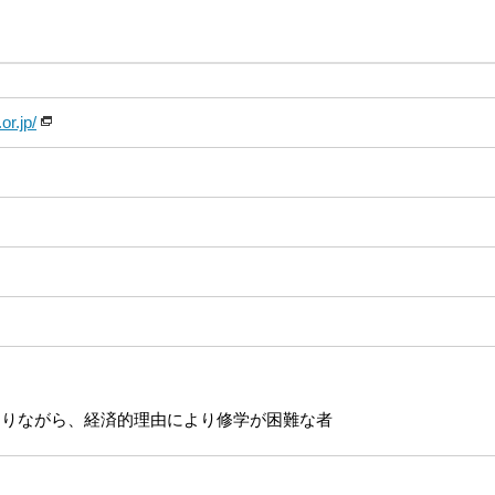
r.jp/
団
ありながら、経済的理由により修学が困難な者