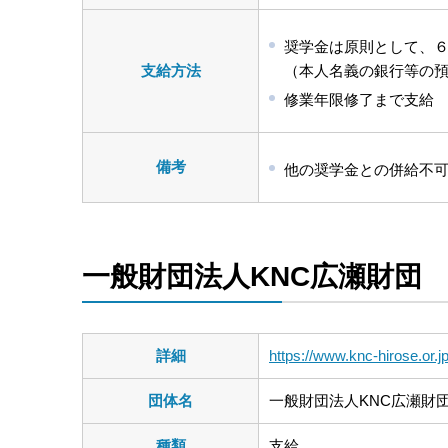
奨学金は原則として、６
支給方法
（本人名義の銀行等の
修業年限修了まで支給
備考
他の奨学金との併給不
一般財団法人KNC広瀬財団
詳細
https://www.knc-hirose.or.j
団体名
一般財団法人KNC広瀬財
種類
支給