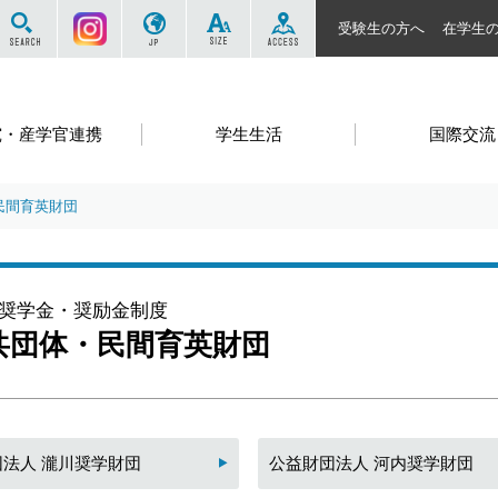
サイト内を検索する
Instagram
JP
SIZE
ACCESS
受験生の方へ
在学生
究・産学官連携
学生生活
国際交流
民間育英財団
奨学金・奨励金制度
共団体・民間育英財団
法人 瀧川奨学財団
公益財団法人 河内奨学財団