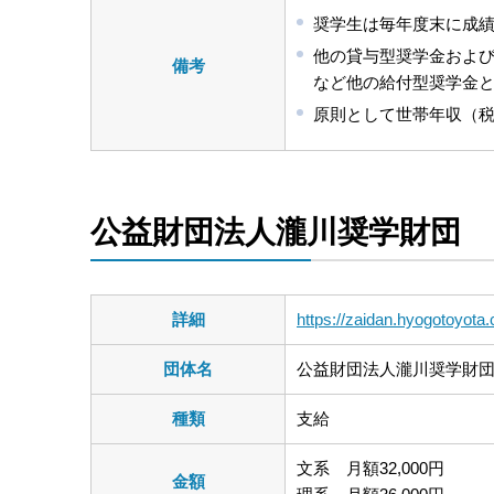
奨学生は毎年度末に成
他の貸与型奨学金およ
備考
など他の給付型奨学金
原則として世帯年収（税
公益財団法人瀧川奨学財団
詳細
https://zaidan.hyogotoyota.c
団体名
公益財団法人瀧川奨学財
種類
支給
文系 月額32,000円
金額